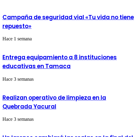
10
Teatro
mil
Juares
habitantes
de
Campaña de seguridad vial «Tu vida no tiene
Barquisimeto
repuesto»
Hace 1 semana
Entrega equipamiento a 8 instituciones
educativas en Tamaca
Hace 3 semanas
Realizan operativo de limpieza en la
Quebrada Yacural
Hace 3 semanas