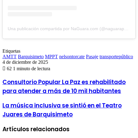
Una publicación compartida por NaGuara.com (@naguarapuntocom)
Etiquetas
AMTT
Barquisimeto
MPPT
nelsontorcate
Pasaje
transportepúblico
4 de diciembre de 2025
62
1 minuto de lectura
Consultorio
Consultorio Popular La Paz es rehabilitado
Popular
para atender a más de 10 mil habitantes
La
Paz
es
La
La música inclusiva se sintió en el Teatro
rehabilitado
música
Juares de Barquisimeto
para
inclusiva
atender
se
a
sintió
Artículos relacionados
más
en
de
el