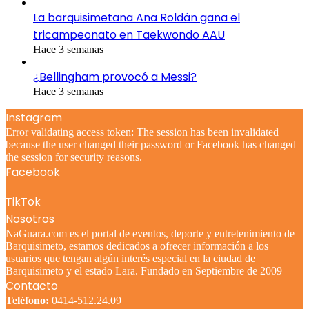
La barquisimetana Ana Roldán gana el
tricampeonato en Taekwondo AAU
Hace 3 semanas
¿Bellingham provocó a Messi?
Hace 3 semanas
Instagram
Error validating access token: The session has been invalidated
because the user changed their password or Facebook has changed
the session for security reasons.
Facebook
TikTok
Nosotros
NaGuara.com es el portal de eventos, deporte y entretenimiento de
Barquisimeto, estamos dedicados a ofrecer información a los
usuarios que tengan algún interés especial en la ciudad de
Barquisimeto y el estado Lara. Fundado en Septiembre de 2009
Contacto
Teléfono:
0414-512.24.09