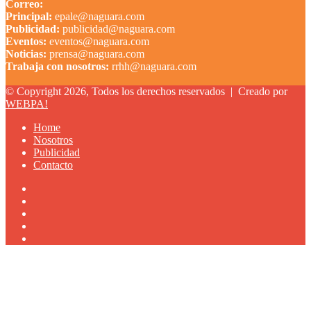
Correo:
Principal:
epale@naguara.com
Publicidad:
publicidad@naguara.com
Eventos:
eventos@naguara.com
Noticias:
prensa@naguara.com
Trabaja con nosotros:
rrhh@naguara.com
© Copyright 2026, Todos los derechos reservados |
Creado por
WEBPA!
Home
Nosotros
Publicidad
Contacto
Facebook
X
YouTube
Instagram
TikTok
Facebook
X
WhatsApp
Telegram
Back
to
top
button