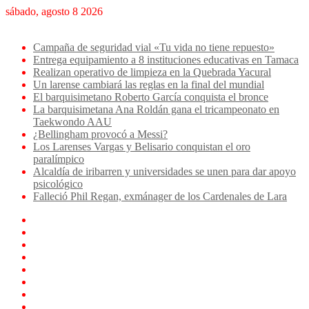
sábado, agosto 8 2026
Breaking News
Campaña de seguridad vial «Tu vida no tiene repuesto»
Entrega equipamiento a 8 instituciones educativas en Tamaca
Realizan operativo de limpieza en la Quebrada Yacural
Un larense cambiará las reglas en la final del mundial
El barquisimetano Roberto García conquista el bronce
La barquisimetana Ana Roldán gana el tricampeonato en
Taekwondo AAU
¿Bellingham provocó a Messi?
Los Larenses Vargas y Belisario conquistan el oro
paralímpico
Alcaldía de iribarren y universidades se unen para dar apoyo
psicológico
Falleció Phil Regan, exmánager de los Cardenales de Lara
Facebook
X
YouTube
Instagram
TikTok
Log
In
Artículo
aleatorio
Sidebar