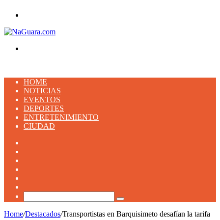
Menu
Buscar
HOME
NOTICIAS
EVENTOS
DEPORTES
ENTRETENIMIENTO
CIUDAD
Facebook
X
YouTube
Instagram
TikTok
Artículo
aleatorio
Buscar
Home
/
Destacados
/
Transportistas en Barquisimeto desafían la tarifa