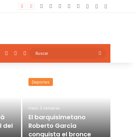
Facebook
X
YouTube
Instagram
TikTok
Log In
Artículo aleatori
Sidebar
ok
YouTube
Instagram
TikTok
Artículo aleatorio
Buscar
Deportes
Deporte
Hace 3 semanas
rá
El barquisimetano
l del
Roberto García
conquista el bronce