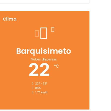
Clima
Barquisimeto
Nubes dispersas
22
℃
22º - 22º
88%
1.71 km/h