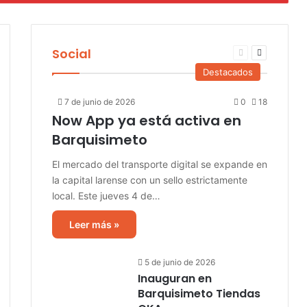
Social
ina
Página
Página
iente
anterior
siguiente
Destacados
7 de junio de 2026
0
18
Now App ya está activa en
Barquisimeto
El mercado del transporte digital se expande en
la capital larense con un sello estrictamente
local. Este jueves 4 de…
Leer más »
5 de junio de 2026
Inauguran en
Barquisimeto Tiendas