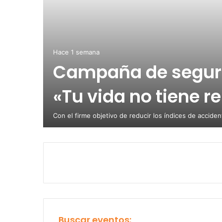
Hace 1 semana
Campaña de seguri
ca
de
«Tu vida no tiene r
ica
Con el firme objetivo de reducir los índices de accide
Buscar eventos: