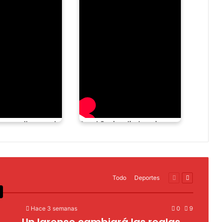
¡Tecnología con sello guaro! A Barquisimeto llegó NOW, la nueva app de movilidad urbana
Royal Casino Jirahara innovó con un nuevo concepto #barquisimeto
Todo
Deportes
Página
Página
anterior
siguiente
Hace 3 semanas
0
9
Un larense cambiará las reglas