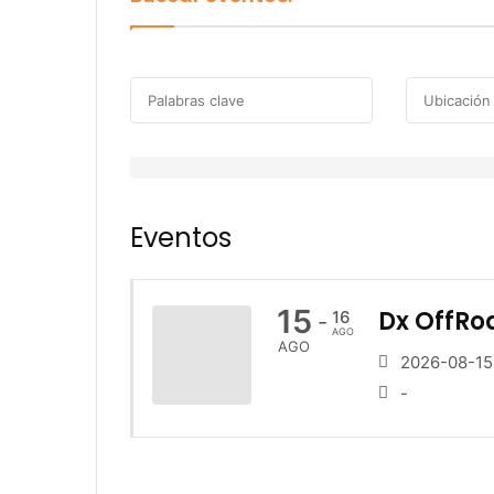
Eventos
15
Dx OffRo
16
-
AGO
AGO
2026-08-15
-