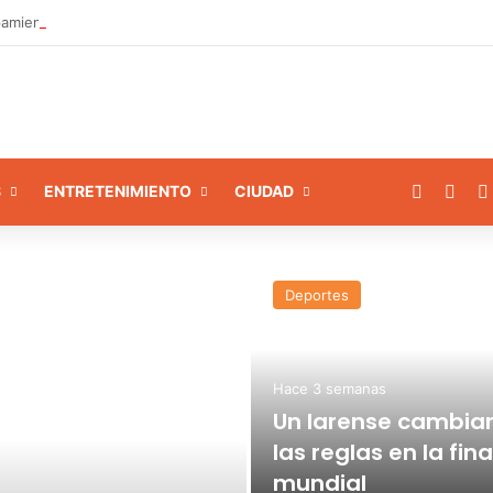
amiento a 8 instituciones educativas en Tamaca
Facebo
X
S
ENTRETENIMIENTO
CIUDAD
Deportes
Hace 3 semanas
Un larense cambia
las reglas en la fina
mundial