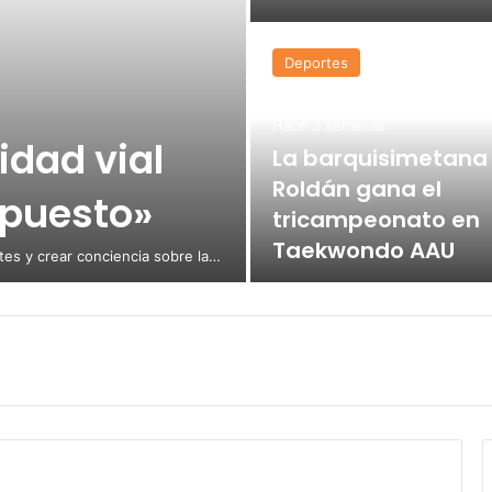
Deportes
Hace 3 semanas
dad vial
La barquisimetana
Roldán gana el
epuesto»
tricampeonato en
Taekwondo AAU
ntes y crear conciencia sobre la…