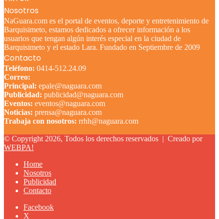
Nosotros
NaGuara.com es el portal de eventos, deporte y entretenimiento de
Barquisimeto, estamos dedicados a ofrecer información a los
usuarios que tengan algún interés especial en la ciudad de
Barquisimeto y el estado Lara. Fundado en Septiembre de 2009
Contacto
Teléfono:
0414-512.24.09
Correo:
Principal:
epale@naguara.com
Publicidad:
publicidad@naguara.com
Eventos:
eventos@naguara.com
Noticias:
prensa@naguara.com
Trabaja con nosotros:
rrhh@naguara.com
© Copyright 2026, Todos los derechos reservados |
Creado por
WEBPA!
Home
Nosotros
Publicidad
Contacto
Facebook
X