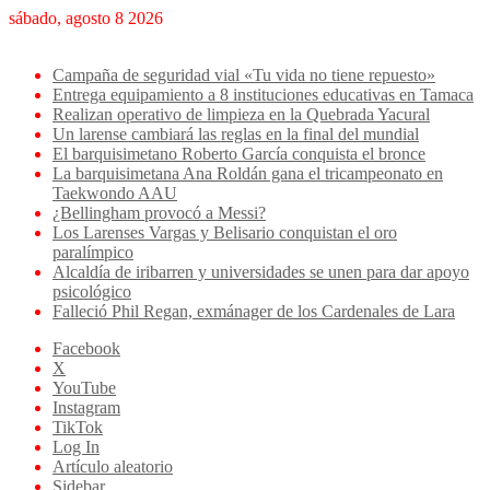
sábado, agosto 8 2026
Breaking News
Campaña de seguridad vial «Tu vida no tiene repuesto»
Entrega equipamiento a 8 instituciones educativas en Tamaca
Realizan operativo de limpieza en la Quebrada Yacural
Un larense cambiará las reglas en la final del mundial
El barquisimetano Roberto García conquista el bronce
La barquisimetana Ana Roldán gana el tricampeonato en
Taekwondo AAU
¿Bellingham provocó a Messi?
Los Larenses Vargas y Belisario conquistan el oro
paralímpico
Alcaldía de iribarren y universidades se unen para dar apoyo
psicológico
Falleció Phil Regan, exmánager de los Cardenales de Lara
Facebook
X
YouTube
Instagram
TikTok
Log In
Artículo aleatorio
Sidebar