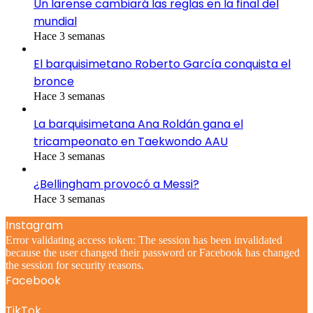
Un larense cambiará las reglas en la final del
mundial
Hace 3 semanas
El barquisimetano Roberto García conquista el
bronce
Hace 3 semanas
La barquisimetana Ana Roldán gana el
tricampeonato en Taekwondo AAU
Hace 3 semanas
¿Bellingham provocó a Messi?
Hace 3 semanas
Instagram
Error validating access token: The session has been invalidated
because the user changed their password or Facebook has changed
the session for security reasons.
Facebook
TikTok