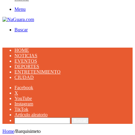
Menu
Buscar
HOME
NOTICIAS
EVENTOS
DEPORTES
ENTRETENIMIENTO
CIUDAD
Facebook
X
YouTube
Instagram
TikTok
Artículo aleatorio
Buscar
Home
/
Barquisimeto