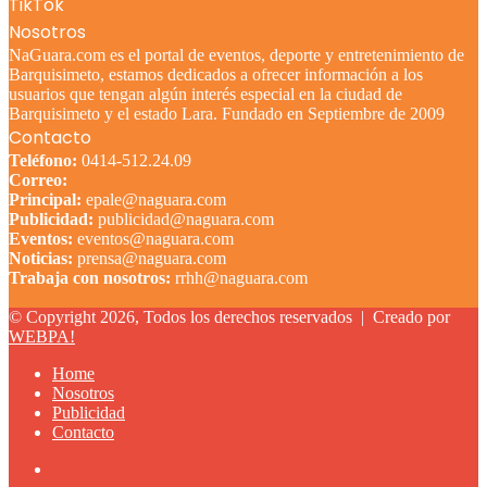
TikTok
Nosotros
NaGuara.com es el portal de eventos, deporte y entretenimiento de
Barquisimeto, estamos dedicados a ofrecer información a los
usuarios que tengan algún interés especial en la ciudad de
Barquisimeto y el estado Lara. Fundado en Septiembre de 2009
Contacto
Teléfono:
0414-512.24.09
Correo:
Principal:
epale@naguara.com
Publicidad:
publicidad@naguara.com
Eventos:
eventos@naguara.com
Noticias:
prensa@naguara.com
Trabaja con nosotros:
rrhh@naguara.com
© Copyright 2026, Todos los derechos reservados |
Creado por
WEBPA!
Home
Nosotros
Publicidad
Contacto
Facebook