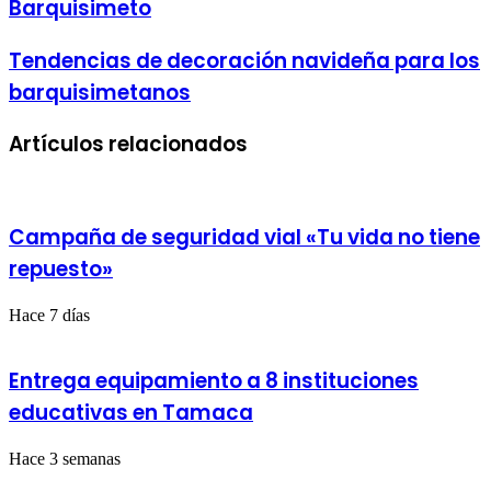
Barquisimeto
Copa
Los
Tendencias
Tendencias de decoración navideña para los
Horcones
de
de
barquisimetanos
decoración
Taekwondo
navideña
se
para
celebró
Artículos relacionados
los
en
barquisimetanos
Barquisimeto
Campaña de seguridad vial «Tu vida no tiene
repuesto»
Hace 7 días
Entrega equipamiento a 8 instituciones
educativas en Tamaca
Hace 3 semanas