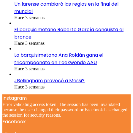
Un larense cambiará las reglas en la final del
mundial
Hace 3 semanas
El barquisimetano Roberto García conquista el
bronce
Hace 3 semanas
La barquisimetana Ana Roldán gana el
tricampeonato en Taekwondo AAU
Hace 3 semanas
¿Bellingham provocó a Messi?
Hace 3 semanas
Instagram
Error validating access token: The session has been invalidated
because the user changed their password or Facebook has changed
the session for security reasons.
Facebook