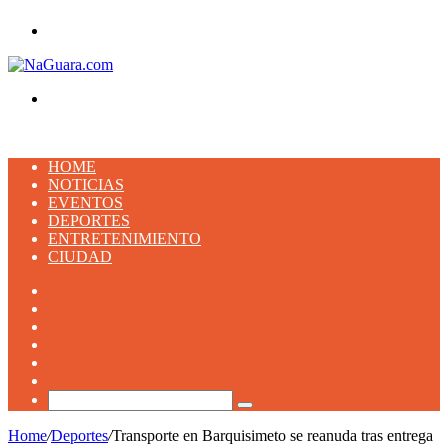
Menu
Buscar
HOME
NOTICIAS
EVENTOS
DEPORTES
ENTRETENIMIENTO
CIUDAD
Facebook
X
YouTube
Instagram
TikTok
Artículo
aleatorio
Buscar
Home
/
Deportes
/
Transporte en Barquisimeto se reanuda tras entrega