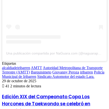
Una publicación compartida por NaGuara.com (@naguarapuntocom)
Etiquetas
alcaldiadeiribarren
AMTT
Autoridad Metropolitana de Transporte
Terrestre (AMTT)
Barquisimeto
Giovanny Peroza
iribarren
Policía
Municipal de Iribarren
Sindicato Automotor del estado Lara.
29 de octubre de 2025
41
2 minutos de lectura
Edición
Edición XIX del Campeonato Copa Los
XIX
Horcones de Taekwondo se celebró en
del
Campeonato