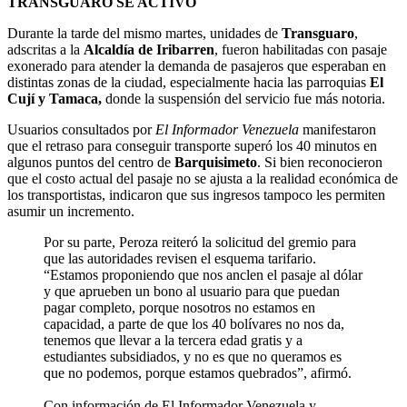
TRANSGUARO SE ACTIVÓ
Durante la tarde del mismo martes, unidades de
Transguaro
,
adscritas a la
Alcaldía de Iribarren
, fueron habilitadas con pasaje
exonerado para atender la demanda de pasajeros que esperaban en
distintas zonas de la ciudad, especialmente hacia las parroquias
El
Cují y Tamaca,
donde la suspensión del servicio fue más notoria.
Usuarios consultados por
El Informador Venezuela
manifestaron
que el retraso para conseguir transporte superó los 40 minutos en
algunos puntos del centro de
Barquisimeto
. Si bien reconocieron
que el costo actual del pasaje no se ajusta a la realidad económica de
los transportistas, indicaron que sus ingresos tampoco les permiten
asumir un incremento.
Por su parte, Peroza reiteró la solicitud del gremio para
que las autoridades revisen el esquema tarifario.
“Estamos proponiendo que nos anclen el pasaje al dólar
y que aprueben un bono al usuario para que puedan
pagar completo, porque nosotros no estamos en
capacidad, a parte de que los 40 bolívares no nos da,
tenemos que llevar a la tercera edad gratis y a
estudiantes subsidiados, y no es que no queramos es
que no podemos, porque estamos quebrados”, afirmó.
Con información de El Informador Venezuela y