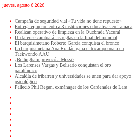
jueves, agosto 6 2026
Breaking News
Campaña de seguridad vial «Tu vida no tiene repuesto»
Entrega equipamiento a 8 instituciones educativas en Tamaca
Realizan operativo de limpieza en la Quebrada Yacural
Un larense cambiará las reglas en la final del mundial
El barquisimetano Roberto García conquista el bronce
La barquisimetana Ana Roldán gana el tricampeonato en
Taekwondo AAU
¿Bellingham provocó a Messi?
Los Larenses Vargas y Belisario conquistan el oro
paralímpico
Alcaldía de iribarren y universidades se unen para dar apoyo
psicológico
Falleció Phil Regan, exmánager de los Cardenales de Lara
Facebook
X
YouTube
Instagram
TikTok
Log
In
Artículo
aleatorio
Sidebar