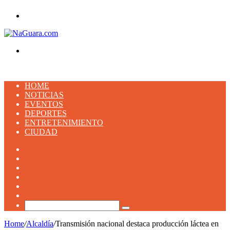
Menu
Buscar
HOME
NOTICIAS
EVENTOS
DEPORTES
ENTRETENIMIENTO
CIUDAD
Facebook
X
YouTube
Instagram
TikTok
Artículo
aleatorio
Buscar
Home
/
Alcaldía
/
Transmisión nacional destaca producción láctea en