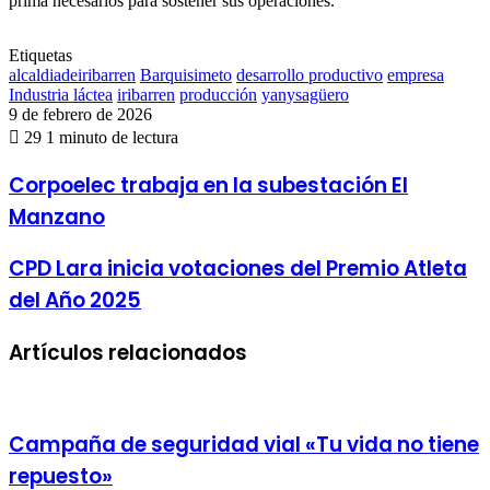
prima necesarios para sostener sus operaciones.
Etiquetas
alcaldiadeiribarren
Barquisimeto
desarrollo productivo
empresa
Industria láctea
iribarren
producción
yanysagüero
9 de febrero de 2026
29
1 minuto de lectura
Corpoelec
Corpoelec trabaja en la subestación El
trabaja
Manzano
en
la
subestación
CPD
CPD Lara inicia votaciones del Premio Atleta
El
Lara
del Año 2025
Manzano
inicia
votaciones
del
Artículos relacionados
Premio
Atleta
del
Año
2025
Campaña de seguridad vial «Tu vida no tiene
repuesto»