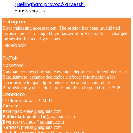
¿Bellingham provocó a Messi?
Hace 3 semanas
Instagram
Error validating access token: The session has been invalidated
because the user changed their password or Facebook has changed
the session for security reasons.
Facebook
TikTok
Nosotros
NaGuara.com es el portal de eventos, deporte y entretenimiento de
Barquisimeto, estamos dedicados a ofrecer información a los
usuarios que tengan algún interés especial en la ciudad de
Barquisimeto y el estado Lara. Fundado en Septiembre de 2009
Contacto
Teléfono:
0414-512.24.09
Correo:
Principal:
epale@naguara.com
Publicidad:
publicidad@naguara.com
Eventos:
eventos@naguara.com
Noticias:
prensa@naguara.com
Trabaja con nosotros:
rrhh@naguara.com