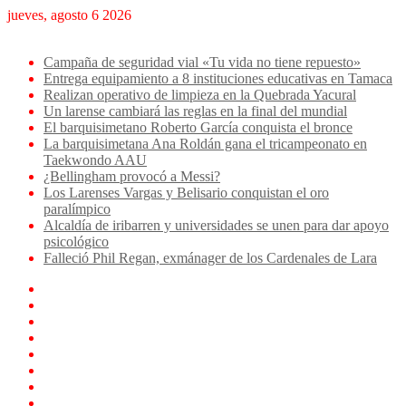
jueves, agosto 6 2026
Breaking News
Campaña de seguridad vial «Tu vida no tiene repuesto»
Entrega equipamiento a 8 instituciones educativas en Tamaca
Realizan operativo de limpieza en la Quebrada Yacural
Un larense cambiará las reglas en la final del mundial
El barquisimetano Roberto García conquista el bronce
La barquisimetana Ana Roldán gana el tricampeonato en
Taekwondo AAU
¿Bellingham provocó a Messi?
Los Larenses Vargas y Belisario conquistan el oro
paralímpico
Alcaldía de iribarren y universidades se unen para dar apoyo
psicológico
Falleció Phil Regan, exmánager de los Cardenales de Lara
Facebook
X
YouTube
Instagram
TikTok
Log
In
Artículo
aleatorio
Sidebar