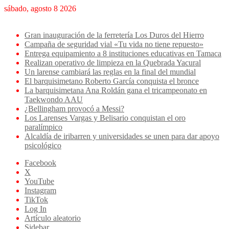
sábado, agosto 8 2026
Breaking News
Gran inauguración de la ferretería Los Duros del Hierro
Campaña de seguridad vial «Tu vida no tiene repuesto»
Entrega equipamiento a 8 instituciones educativas en Tamaca
Realizan operativo de limpieza en la Quebrada Yacural
Un larense cambiará las reglas en la final del mundial
El barquisimetano Roberto García conquista el bronce
La barquisimetana Ana Roldán gana el tricampeonato en
Taekwondo AAU
¿Bellingham provocó a Messi?
Los Larenses Vargas y Belisario conquistan el oro
paralímpico
Alcaldía de iribarren y universidades se unen para dar apoyo
psicológico
Facebook
X
YouTube
Instagram
TikTok
Log In
Artículo aleatorio
Sidebar