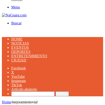
Menu
Buscar
HOME
NOTICIAS
EVENTOS
DEPORTES
ENTRETENIMIENTO
CIUDAD
Facebook
X
YouTube
Instagram
TikTok
Artículo aleatorio
Buscar
Home
/
mejoramientovial