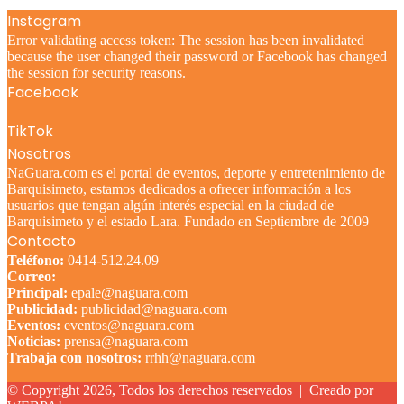
Instagram
Error validating access token: The session has been invalidated
because the user changed their password or Facebook has changed
the session for security reasons.
Facebook
TikTok
Nosotros
NaGuara.com es el portal de eventos, deporte y entretenimiento de
Barquisimeto, estamos dedicados a ofrecer información a los
usuarios que tengan algún interés especial en la ciudad de
Barquisimeto y el estado Lara. Fundado en Septiembre de 2009
Contacto
Teléfono:
0414-512.24.09
Correo:
Principal:
epale@naguara.com
Publicidad:
publicidad@naguara.com
Eventos:
eventos@naguara.com
Noticias:
prensa@naguara.com
Trabaja con nosotros:
rrhh@naguara.com
© Copyright 2026, Todos los derechos reservados |
Creado por