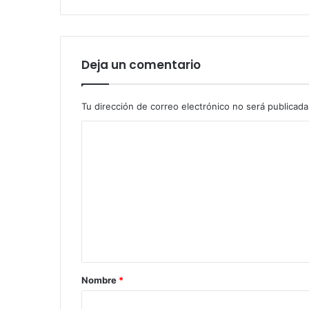
Deja un comentario
Tu dirección de correo electrónico no será publicada
C
o
m
e
n
t
a
r
Nombre
*
i