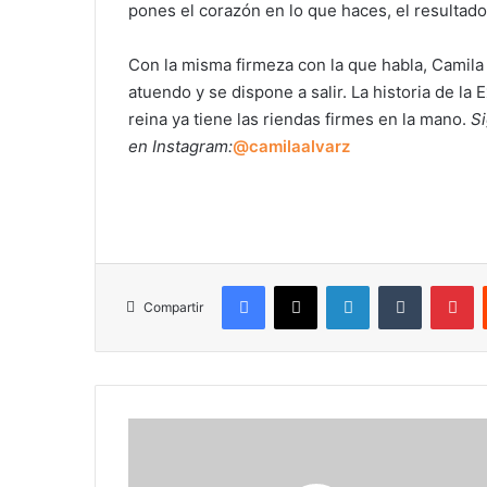
pones el corazón en lo que haces, el resultado
​Con la misma firmeza con la que habla, Camila 
atuendo y se dispone a salir. La historia de la 
reina ya tiene las riendas firmes en la mano. ​
Si
en Instagram:
@camilaalvarz
Facebook
X
LinkedIn
Tumblr
Pi
Compartir
Orquesta
Sinfónica
Infantil