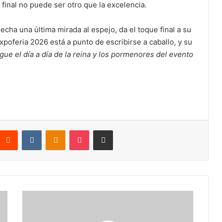
 final no puede ser otro que la excelencia.
echa una última mirada al espejo, da el toque final a su
Expoferia 2026 está a punto de escribirse a caballo, y su
gue el día a día de la reina y los pormenores del evento
nterest
Reddit
VKontakte
Odnoklassniki
Pocket
Compartir por correo electrónico
Celebran
la
40°