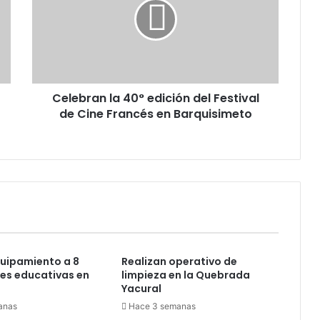
edición
del
Festival
de
Cine
Francés
Celebran la 40° edición del Festival
en
Barquisimeto
de Cine Francés en Barquisimeto
uipamiento a 8
Realizan operativo de
nes educativas en
limpieza en la Quebrada
Yacural
anas
Hace 3 semanas