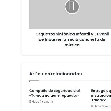
y
Juvenil
de
Iribarren
ofreció
concierto
Orquesta Sinfónica Infantil y Juvenil
de
música
de Iribarren ofreció concierto de
música
Artículos relacionados
Campaña de seguridad vial
Entrega eq
«Tu vida no tiene repuesto»
institucio
Tamaca
Hace 1 semana
Hace 3 sem