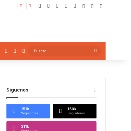
Facebook
X
YouTube
Instagram
TikTok
Log In
Artículo aleatori
Sidebar
ok
YouTube
Instagram
TikTok
Artículo aleatorio
Buscar
Síguenos
151k
150k
Seguidores
Seguidores
311k
Seguidores