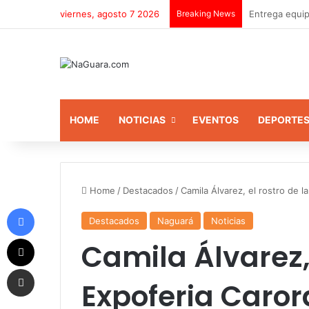
viernes, agosto 7 2026
Breaking News
Entrega equip
HOME
NOTICIAS
EVENTOS
DEPORTE
Home
/
Destacados
/
Camila Álvarez, el rostro de 
Facebook
Destacados
Naguará
Noticias
X
Camila Álvarez, 
Compartir por correo electrónico
Expoferia Caror