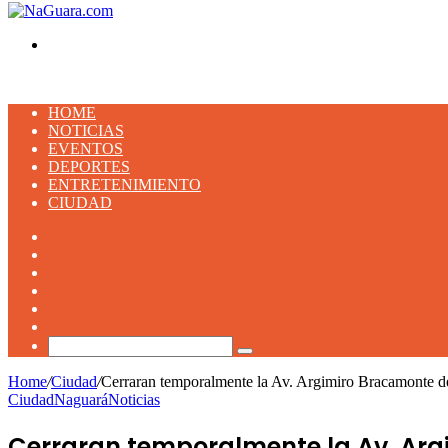
Buscar
HOME
NOTICIAS
EVENTOS
DEPORTES
ENTRETENIMIENTO
CIUDAD
Facebook
X
YouTube
Instagram
TikTok
Artículo
aleatorio
Buscar
Home
/
Ciudad
/
Cerraran temporalmente la Av. Argimiro Bracamonte de
Ciudad
Naguará
Noticias
Cerraran temporalmente la Av. Argi