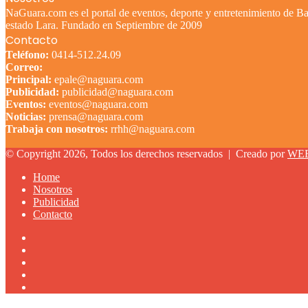
NaGuara.com es el portal de eventos, deporte y entretenimiento de Bar
estado Lara. Fundado en Septiembre de 2009
Contacto
Teléfono:
0414-512.24.09
Correo:
Principal:
epale@naguara.com
Publicidad:
publicidad@naguara.com
Eventos:
eventos@naguara.com
Noticias:
prensa@naguara.com
Trabaja con nosotros:
rrhh@naguara.com
© Copyright 2026, Todos los derechos reservados |
Creado por
WE
Home
Nosotros
Publicidad
Contacto
Facebook
X
YouTube
Instagram
TikTok