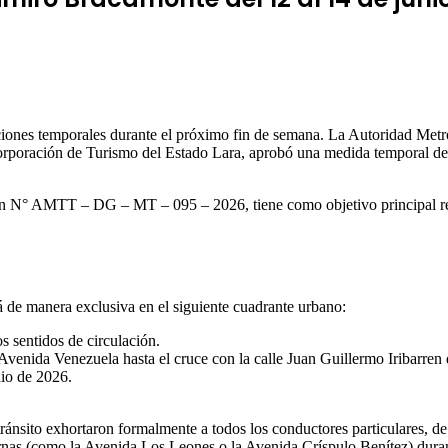
aciones temporales durante el próximo fin de semana. La Autoridad Metr
oración de Turismo del Estado Lara, aprobó una medida temporal de res
ión N° AMTT – DG – MT – 095 – 2026, tiene como objetivo principal resg
rá de manera exclusiva en el siguiente cuadrante urbano:
sentidos de circulación.
Avenida Venezuela hasta el cruce con la calle Juan Guillermo Iribarren
io de 2026.
ránsito exhortaron formalmente a todos los conductores particulares, de 
lternas (como la Avenida Los Leones o la Avenida Críspulo Benítez) duran