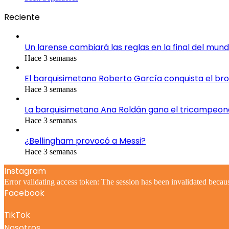
Reciente
Un larense cambiará las reglas en la final del mund
Hace 3 semanas
El barquisimetano Roberto García conquista el br
Hace 3 semanas
La barquisimetana Ana Roldán gana el tricampeo
Hace 3 semanas
¿Bellingham provocó a Messi?
Hace 3 semanas
Instagram
Error validating access token: The session has been invalidated becau
Facebook
TikTok
Nosotros