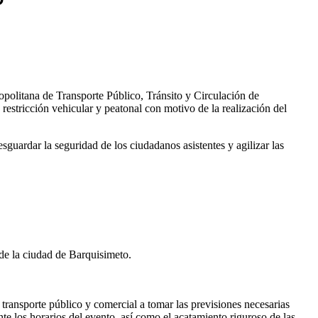
opolitana de Transporte Público, Tránsito y Circulación de
tricción vehicular y peatonal con motivo de la realización del
uardar la seguridad de los ciudadanos asistentes y agilizar las
 de la ciudad de Barquisimeto.
transporte público y comercial a tomar las previsiones necesarias
te los horarios del evento, así como el acatamiento riguroso de las