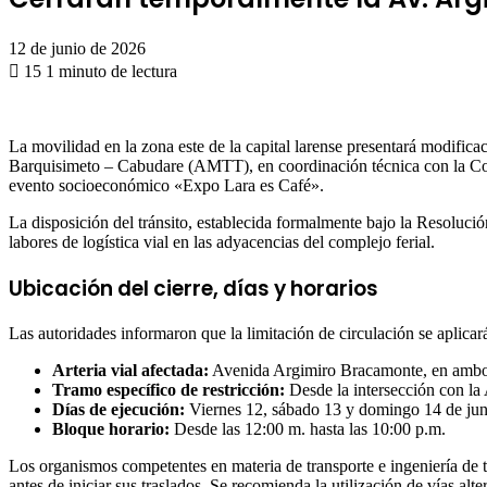
12 de junio de 2026
15
1 minuto de lectura
Facebook
X
WhatsApp
Telegram
Compartir
por
correo
La movilidad en la zona este de la capital larense presentará modific
electrónico
Barquisimeto – Cabudare (AMTT), en coordinación técnica con la Corp
evento socioeconómico «Expo Lara es Café».
La disposición del tránsito, establecida formalmente bajo la Resoluc
labores de logística vial en las adyacencias del complejo ferial.
Ubicación del cierre, días y horarios
Las autoridades informaron que la limitación de circulación se aplica
Arteria vial afectada:
Avenida Argimiro Bracamonte, en ambos 
Tramo específico de restricción:
Desde la intersección con la 
Días de ejecución:
Viernes 12, sábado 13 y domingo 14 de jun
Bloque horario:
Desde las 12:00 m. hasta las 10:00 p.m.
Los organismos competentes en materia de transporte e ingeniería de t
antes de iniciar sus traslados. Se recomienda la utilización de vías a