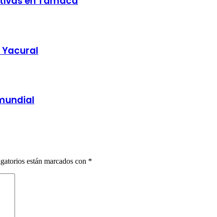
ativas en Tamaca
a Yacural
 mundial
gatorios están marcados con
*