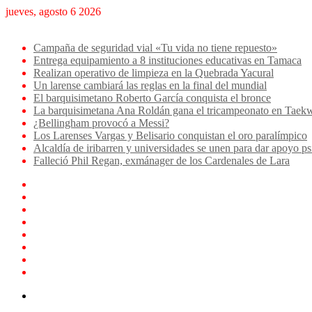
jueves, agosto 6 2026
Breaking News
Campaña de seguridad vial «Tu vida no tiene repuesto»
Entrega equipamiento a 8 instituciones educativas en Tamaca
Realizan operativo de limpieza en la Quebrada Yacural
Un larense cambiará las reglas en la final del mundial
El barquisimetano Roberto García conquista el bronce
La barquisimetana Ana Roldán gana el tricampeonato en Ta
¿Bellingham provocó a Messi?
Los Larenses Vargas y Belisario conquistan el oro paralímpico
Alcaldía de iribarren y universidades se unen para dar apoyo ps
Falleció Phil Regan, exmánager de los Cardenales de Lara
Facebook
X
YouTube
Instagram
TikTok
Log
In
Artículo
aleatorio
Sidebar
Menu