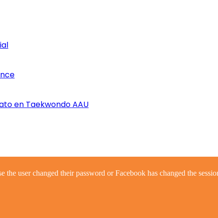
ial
once
nato en Taekwondo AAU
se the user changed their password or Facebook has changed the session