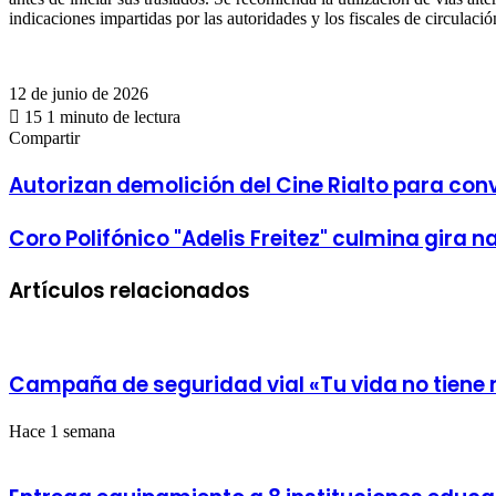
indicaciones impartidas por las autoridades y los fiscales de circulaci
12 de junio de 2026
15
1 minuto de lectura
Facebook
X
WhatsApp
Telegram
Compartir
Compartir
por
Facebook
X
LinkedIn
Tumblr
Pinterest
Reddit
VKontakte
Odnoklassniki
Pocket
Compartir
correo
por
Autorizan
Autorizan demolición del Cine Rialto para con
electrónico
correo
demolición
electrónico
del
Coro
Coro Polifónico "Adelis Freitez" culmina gira n
Cine
Polifónico
Rialto
"Adelis
para
Artículos relacionados
Freitez"
convertirlo
culmina
en
gira
estacionamiento
nacional
Campaña de seguridad vial «Tu vida no tiene 
Hace 1 semana