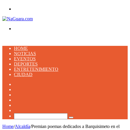
Menu
Buscar
HOME
NOTICIAS
EVENTOS
DEPORTES
ENTRETENIMIENTO
CIUDAD
Facebook
X
YouTube
Instagram
TikTok
Artículo
aleatorio
Buscar
Home
/
Alcaldía
/
Premian poemas dedicados a Barquisimeto en el