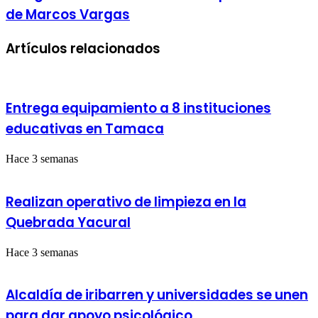
en
de Marcos Vargas
la
la
corporación
Calle
Juntos
32
Artículos relacionados
Todo
de
es
Bqto:
Posible
la
casa
de
Entrega equipamiento a 8 instituciones
Marcos
educativas en Tamaca
Vargas
Hace 3 semanas
Realizan operativo de limpieza en la
Quebrada Yacural
Hace 3 semanas
Alcaldía de iribarren y universidades se unen
para dar apoyo psicológico