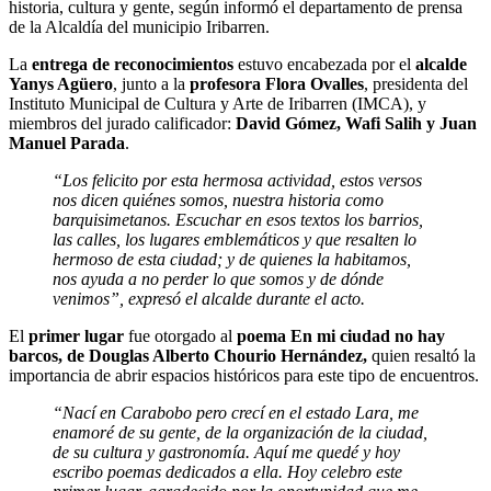
historia, cultura y gente, según informó el departamento de prensa
de la Alcaldía del municipio Iribarren.
La
entrega de reconocimientos
estuvo encabezada por el
alcalde
Yanys Agüero
, junto a la
profesora Flora Ovalles
, presidenta del
Instituto Municipal de Cultura y Arte de Iribarren (IMCA), y
miembros del jurado calificador:
David Gómez, Wafi Salih y Juan
Manuel Parada
.
“Los felicito por esta hermosa actividad, estos versos
nos dicen quiénes somos, nuestra historia como
barquisimetanos. Escuchar en esos textos los barrios,
las calles, los lugares emblemáticos y que resalten lo
hermoso de esta ciudad; y de quienes la habitamos,
nos ayuda a no perder lo que somos y de dónde
venimos”, expresó el alcalde durante el acto.
El
primer lugar
fue otorgado al
poema En mi ciudad no hay
barcos, de Douglas Alberto Chourio Hernández,
quien resaltó la
importancia de abrir espacios históricos para este tipo de encuentros.
“Nací en Carabobo pero crecí en el estado Lara, me
enamoré de su gente, de la organización de la ciudad,
de su cultura y gastronomía. Aquí me quedé y hoy
escribo poemas dedicados a ella. Hoy celebro este