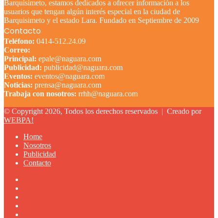
Barquisimeto, estamos dedicados a ofrecer información a los
usuarios que tengan algún interés especial en la ciudad de
Barquisimeto y el estado Lara. Fundado en Septiembre de 2009
Contacto
Teléfono:
0414-512.24.09
Correo:
Principal:
epale@naguara.com
Publicidad:
publicidad@naguara.com
Eventos:
eventos@naguara.com
Noticias:
prensa@naguara.com
Trabaja con nosotros:
rrhh@naguara.com
© Copyright 2026, Todos los derechos reservados |
Creado por
WEBPA!
Home
Nosotros
Publicidad
Contacto
Facebook
X
YouTube
Instagram
TikTok