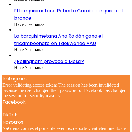
El barquisimetano Roberto García conquista el
bronce
Hace 3 semanas
La barquisimetana Ana Roldán gana el
tricampeonato en Taekwondo AAU
Hace 3 semanas
¿Bellingham provocó a Messi?
Hace 3 semanas
Instagram
Error validating access token: The session has been invalidated
because the user changed their password or Facebook has changed
the session for security reasons.
Facebook
TikTok
Nosotros
NaGuara.com es el portal de eventos, deporte y entretenimiento de