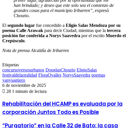
primer lugar, agradecido por la oportunidad que me
han brindado; y deseo que este solo sea el comienzo de
grandes cosas para el municipio Iribarren”,
expresó
Chourio.
El
segundo lugar
fue concedido a
Eligio Salas Mendoza por su
poema Calle Arawak
para decir Ciudad, mientras que la
tercera
posición fue conferida a Norys Saavedra
por el escrito
Muerdo el
Crepúsculo
.
Nota de prensa Alcaldía de Iribarren
Etiquetas
concursoversosurbanos
DouglasChourio
EligioSalas
festivaldelaoralidad
FloraOvalles
NorysSaavedra
poemas
yanysagüero
6 de noviembre de 2025
28
1 minuto de lectura
Rehabilitación
Rehabilitación del HCAMP es evaluada por la
del
corporación Juntos Todo es Posible
HCAMP
es
evaluada
“Purgatorio”
“Purgatorio” en la Calle 32 de Bqto: la casa
por