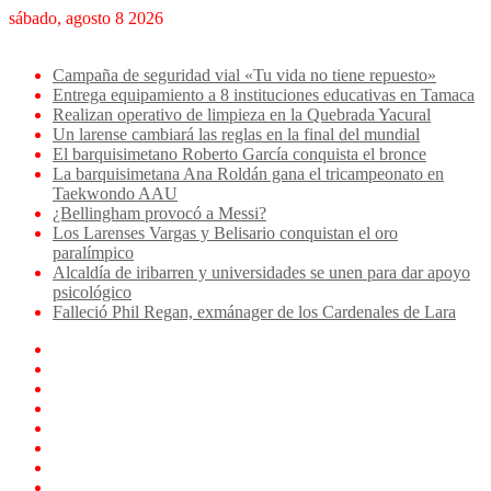
sábado, agosto 8 2026
Breaking News
Campaña de seguridad vial «Tu vida no tiene repuesto»
Entrega equipamiento a 8 instituciones educativas en Tamaca
Realizan operativo de limpieza en la Quebrada Yacural
Un larense cambiará las reglas en la final del mundial
El barquisimetano Roberto García conquista el bronce
La barquisimetana Ana Roldán gana el tricampeonato en
Taekwondo AAU
¿Bellingham provocó a Messi?
Los Larenses Vargas y Belisario conquistan el oro
paralímpico
Alcaldía de iribarren y universidades se unen para dar apoyo
psicológico
Falleció Phil Regan, exmánager de los Cardenales de Lara
Facebook
X
YouTube
Instagram
TikTok
Log
In
Artículo
aleatorio
Sidebar