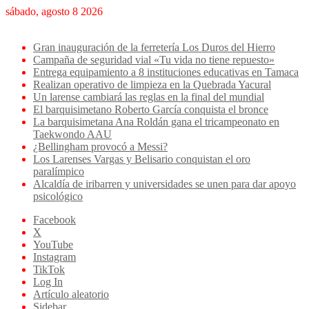
sábado, agosto 8 2026
Breaking News
Gran inauguración de la ferretería Los Duros del Hierro
Campaña de seguridad vial «Tu vida no tiene repuesto»
Entrega equipamiento a 8 instituciones educativas en Tamaca
Realizan operativo de limpieza en la Quebrada Yacural
Un larense cambiará las reglas en la final del mundial
El barquisimetano Roberto García conquista el bronce
La barquisimetana Ana Roldán gana el tricampeonato en
Taekwondo AAU
¿Bellingham provocó a Messi?
Los Larenses Vargas y Belisario conquistan el oro
paralímpico
Alcaldía de iribarren y universidades se unen para dar apoyo
psicológico
Facebook
X
YouTube
Instagram
TikTok
Log In
Artículo aleatorio
Sidebar