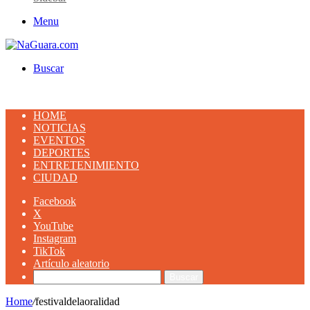
Menu
Buscar
HOME
NOTICIAS
EVENTOS
DEPORTES
ENTRETENIMIENTO
CIUDAD
Facebook
X
YouTube
Instagram
TikTok
Artículo aleatorio
Buscar
Home
/
festivaldelaoralidad