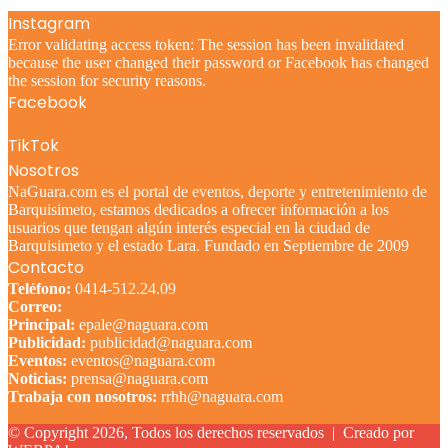
Instagram
Error validating access token: The session has been invalidated
because the user changed their password or Facebook has changed
the session for security reasons.
Facebook
TikTok
Nosotros
NaGuara.com es el portal de eventos, deporte y entretenimiento de
Barquisimeto, estamos dedicados a ofrecer información a los
usuarios que tengan algún interés especial en la ciudad de
Barquisimeto y el estado Lara. Fundado en Septiembre de 2009
Contacto
Teléfono:
0414-512.24.09
Correo:
Principal:
epale@naguara.com
Publicidad:
publicidad@naguara.com
Eventos:
eventos@naguara.com
Noticias:
prensa@naguara.com
Trabaja con nosotros:
rrhh@naguara.com
© Copyright 2026, Todos los derechos reservados |
Creado por