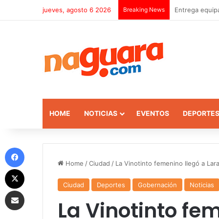
jueves, agosto 6 2026
Breaking News
Entrega equip
HOME
NOTICIAS
EVENTOS
DEPORTE
Facebook
Home
/
Ciudad
/
La Vinotinto femenino llegó a Lar
X
Ciudad
Deportes
Gobernación
Noticias
Compartir por correo electrónico
La Vinotinto fe