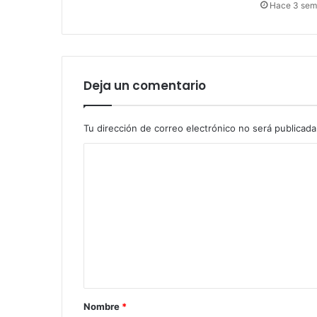
Hace 3 se
Deja un comentario
Tu dirección de correo electrónico no será publicada
C
o
m
e
n
t
a
r
Nombre
*