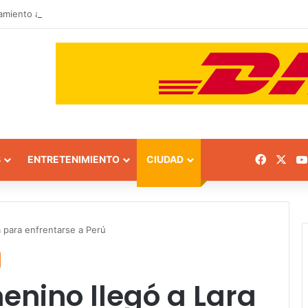
amiento a 8 instituciones educativas en Tamaca
Facebo
X
S
ENTRETENIMIENTO
CIUDAD
a para enfrentarse a Perú
menino llegó a Lara