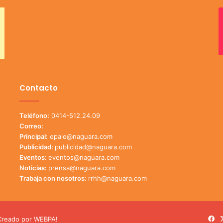
Contacto
Teléfono:
0414-512.24.09
Correo:
Principal:
epale@naguara.com
Publicidad:
publicidad@naguara.com
Eventos:
eventos@naguara.com
Noticias:
prensa@naguara.com
Trabaja con nosotros:
rrhh@naguara.com
Fa
reado por
WEBPA!