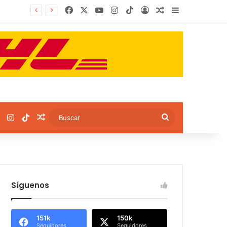
Facebook
X
YouTube
Instagram
TikTok
Log In
Artículo aleatori
Sidebar
ok
YouTube
Instagram
TikTok
Artículo aleatorio
Buscar
Síguenos
151k
150k
Seguidores
Seguidores