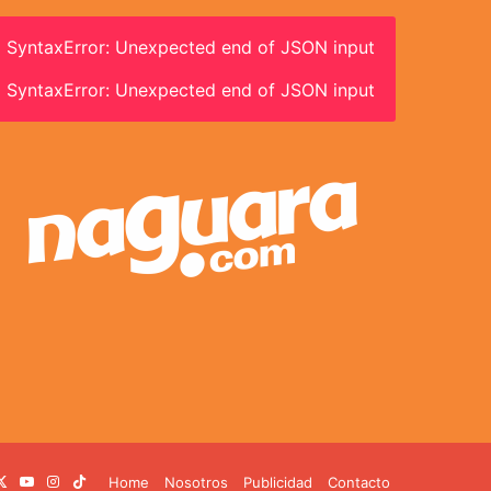
SyntaxError: Unexpected end of JSON input
SyntaxError: Unexpected end of JSON input
cebook
X
YouTube
Instagram
TikTok
Home
Nosotros
Publicidad
Contacto