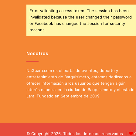
Error validating access token: The session has been
invalidated because the user changed their password
or Facebook has changed the session for security
reasons.
Nosotros
NaGuara.com es el portal de eventos, deporte y
entretenimiento de Barquisimeto, estamos dedicados a
ofrecer información a los usuarios que tengan algún
interés especial en la ciudad de Barquisimeto y el estado
Lara. Fundado en Septiembre de 2009
© Copyright 2026, Todos los derechos reservados |
C