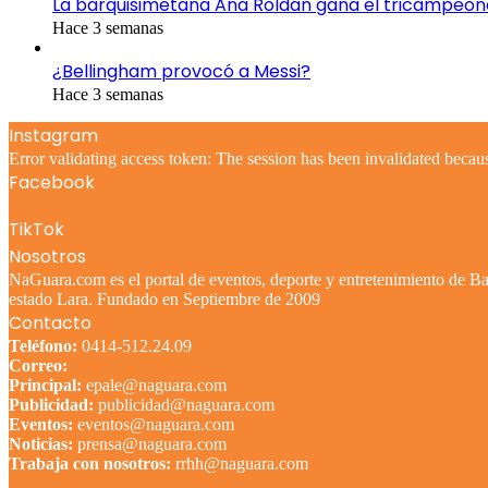
La barquisimetana Ana Roldán gana el tricampeo
Hace 3 semanas
¿Bellingham provocó a Messi?
Hace 3 semanas
Instagram
Error validating access token: The session has been invalidated becau
Facebook
TikTok
Nosotros
NaGuara.com es el portal de eventos, deporte y entretenimiento de Bar
estado Lara. Fundado en Septiembre de 2009
Contacto
Teléfono:
0414-512.24.09
Correo:
Principal:
epale@naguara.com
Publicidad:
publicidad@naguara.com
Eventos:
eventos@naguara.com
Noticias:
prensa@naguara.com
Trabaja con nosotros:
rrhh@naguara.com