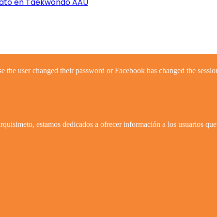
nato en Taekwondo AAU
se the user changed their password or Facebook has changed the session
quisimeto, estamos dedicados a ofrecer información a los usuarios que 