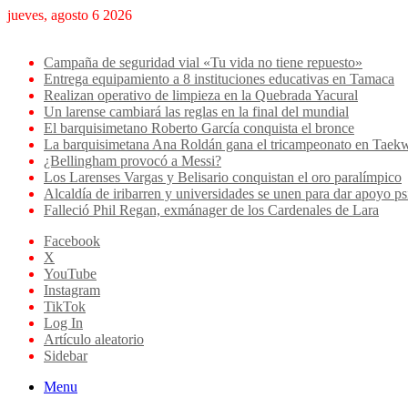
jueves, agosto 6 2026
Breaking News
Campaña de seguridad vial «Tu vida no tiene repuesto»
Entrega equipamiento a 8 instituciones educativas en Tamaca
Realizan operativo de limpieza en la Quebrada Yacural
Un larense cambiará las reglas en la final del mundial
El barquisimetano Roberto García conquista el bronce
La barquisimetana Ana Roldán gana el tricampeonato en Ta
¿Bellingham provocó a Messi?
Los Larenses Vargas y Belisario conquistan el oro paralímpico
Alcaldía de iribarren y universidades se unen para dar apoyo ps
Falleció Phil Regan, exmánager de los Cardenales de Lara
Facebook
X
YouTube
Instagram
TikTok
Log In
Artículo aleatorio
Sidebar
Menu