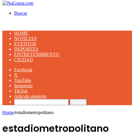
Buscar
HOME
NOTICIAS
EVENTOS
DEPORTES
ENTRETENIMIENTO
CIUDAD
Facebook
X
YouTube
Instagram
TikTok
Artículo aleatorio
Buscar
Home
/
estadiometropolitano
estadiometropolitano