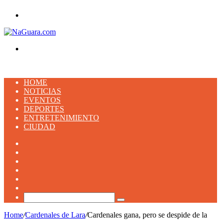
Menu
Buscar
HOME
NOTICIAS
EVENTOS
DEPORTES
ENTRETENIMIENTO
CIUDAD
Facebook
X
YouTube
Instagram
TikTok
Artículo
aleatorio
Buscar
Home
/
Cardenales de Lara
/
Cardenales gana, pero se despide de la