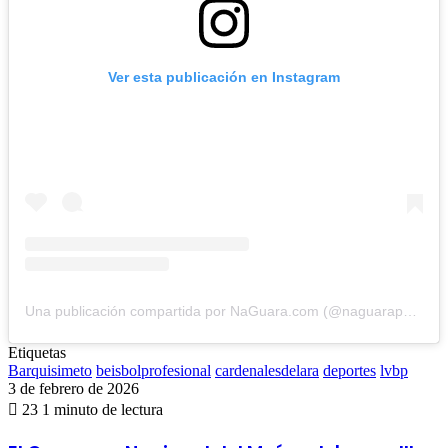
Ver esta publicación en Instagram
Una publicación compartida por NaGuara.com (@naguarapuntocom)
Etiquetas
Barquisimeto
beisbolprofesional
cardenalesdelara
deportes
lvbp
3 de febrero de 2026
23
1 minuto de lectura
El