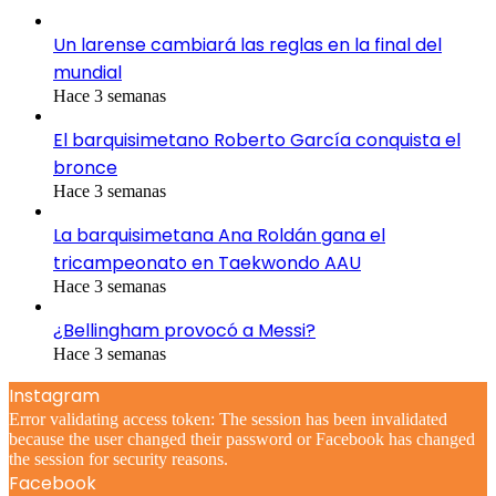
Un larense cambiará las reglas en la final del
mundial
Hace 3 semanas
El barquisimetano Roberto García conquista el
bronce
Hace 3 semanas
La barquisimetana Ana Roldán gana el
tricampeonato en Taekwondo AAU
Hace 3 semanas
¿Bellingham provocó a Messi?
Hace 3 semanas
Instagram
Error validating access token: The session has been invalidated
because the user changed their password or Facebook has changed
the session for security reasons.
Facebook