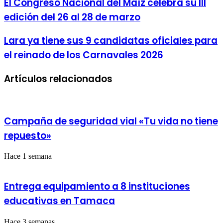
El Congreso Nacional del Maíz celebra su III
Congreso
edición del 26 al 28 de marzo
Nacional
del
Maíz
Lara
Lara ya tiene sus 9 candidatas oficiales para
celebra
ya
el reinado de los Carnavales 2026
su
tiene
III
sus
edición
9
Artículos relacionados
del
candidatas
26
oficiales
al
para
28
el
de
reinado
Campaña de seguridad vial «Tu vida no tiene
marzo
de
repuesto»
los
Carnavales
2026
Hace 1 semana
Entrega equipamiento a 8 instituciones
educativas en Tamaca
Hace 3 semanas