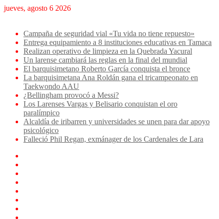
jueves, agosto 6 2026
Breaking News
Campaña de seguridad vial «Tu vida no tiene repuesto»
Entrega equipamiento a 8 instituciones educativas en Tamaca
Realizan operativo de limpieza en la Quebrada Yacural
Un larense cambiará las reglas en la final del mundial
El barquisimetano Roberto García conquista el bronce
La barquisimetana Ana Roldán gana el tricampeonato en
Taekwondo AAU
¿Bellingham provocó a Messi?
Los Larenses Vargas y Belisario conquistan el oro
paralímpico
Alcaldía de iribarren y universidades se unen para dar apoyo
psicológico
Falleció Phil Regan, exmánager de los Cardenales de Lara
Facebook
X
YouTube
Instagram
TikTok
Log
In
Artículo
aleatorio
Sidebar