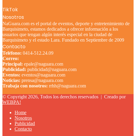
TikTok
Nosotros
NaGuara.com es el portal de eventos, deporte y entretenimiento de
Barquisimeto, estamos dedicados a ofrecer información a los
usuarios que tengan algún interés especial en la ciudad de
Barquisimeto y el estado Lara. Fundado en Septiembre de 2009
Contacto
Teléfono:
0414-512.24.09
Correo:
Principal:
epale@naguara.com
Publicidad:
publicidad@naguara.com
Eventos:
eventos@naguara.com
Noticias:
prensa@naguara.com
Trabaja con nosotros:
rrhh@naguara.com
© Copyright 2026, Todos los derechos reservados |
Creado por
WEBPA!
Home
Nosotros
Publicidad
Contacto