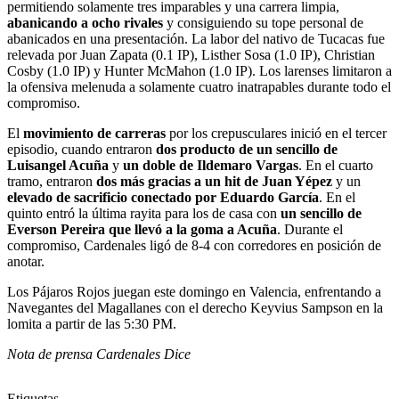
permitiendo solamente tres imparables y una carrera limpia,
abanicando a ocho rivales
y consiguiendo su tope personal de
abanicados en una presentación. La labor del nativo de Tucacas fue
relevada por Juan Zapata (0.1 IP), Listher Sosa (1.0 IP), Christian
Cosby (1.0 IP) y Hunter McMahon (1.0 IP). Los larenses limitaron a
la ofensiva melenuda a solamente cuatro inatrapables durante todo el
compromiso.
El
movimiento de carreras
por los crepusculares inició en el tercer
episodio, cuando entraron
dos producto de un sencillo de
Luisangel Acuña
y
un
doble de Ildemaro Vargas
. En el cuarto
tramo, entraron
dos más gracias a un hit de Juan Yépez
y un
elevado de sacrificio conectado por Eduardo García
. En el
quinto entró la última rayita para los de casa con
un
sencillo de
Everson Pereira que llevó a la goma a Acuña
. Durante el
compromiso, Cardenales ligó de 8-4 con corredores en posición de
anotar.
Los Pájaros Rojos juegan este domingo en Valencia, enfrentando a
Navegantes del Magallanes con el derecho Keyvius Sampson en la
lomita a partir de las 5:30 PM.
Nota de prensa Cardenales Dice
Etiquetas