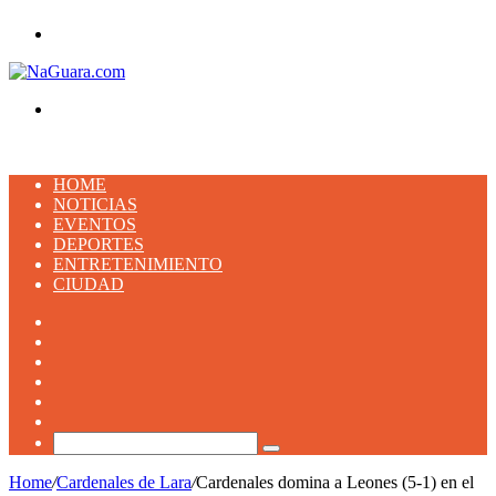
Menu
Buscar
HOME
NOTICIAS
EVENTOS
DEPORTES
ENTRETENIMIENTO
CIUDAD
Facebook
X
YouTube
Instagram
TikTok
Artículo
aleatorio
Buscar
Home
/
Cardenales de Lara
/
Cardenales domina a Leones (5-1) en el