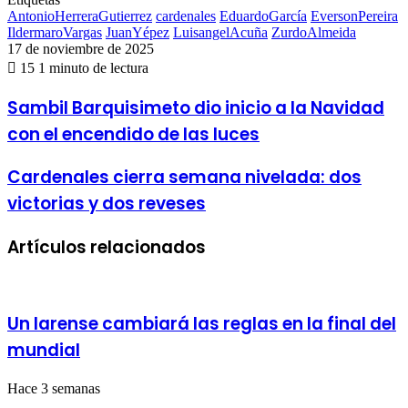
AntonioHerreraGutierrez
cardenales
EduardoGarcía
EversonPereira
IldermaroVargas
JuanYépez
LuisangelAcuña
ZurdoAlmeida
17 de noviembre de 2025
15
1 minuto de lectura
Sambil
Sambil Barquisimeto dio inicio a la Navidad
Barquisimeto
con el encendido de las luces
dio
inicio
a
Cardenales
Cardenales cierra semana nivelada: dos
la
cierra
victorias y dos reveses
Navidad
semana
con
nivelada:
el
dos
Artículos relacionados
encendido
victorias
de
y
las
dos
luces
reveses
Un larense cambiará las reglas en la final del
mundial
Hace 3 semanas