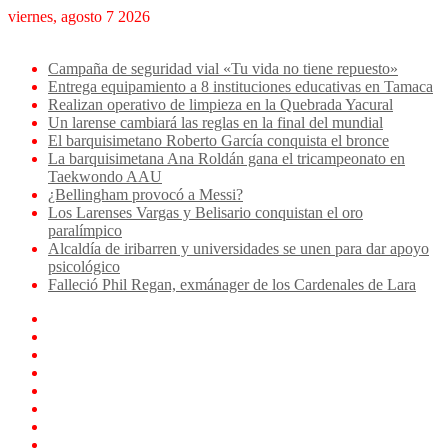
viernes, agosto 7 2026
Breaking News
Campaña de seguridad vial «Tu vida no tiene repuesto»
Entrega equipamiento a 8 instituciones educativas en Tamaca
Realizan operativo de limpieza en la Quebrada Yacural
Un larense cambiará las reglas en la final del mundial
El barquisimetano Roberto García conquista el bronce
La barquisimetana Ana Roldán gana el tricampeonato en
Taekwondo AAU
¿Bellingham provocó a Messi?
Los Larenses Vargas y Belisario conquistan el oro
paralímpico
Alcaldía de iribarren y universidades se unen para dar apoyo
psicológico
Falleció Phil Regan, exmánager de los Cardenales de Lara
Facebook
X
YouTube
Instagram
TikTok
Log
In
Artículo
aleatorio
Sidebar