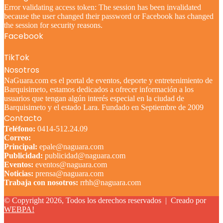
Error validating access token: The session has been invalidated
because the user changed their password or Facebook has changed
the session for security reasons.
Facebook
TikTok
Nosotros
NaGuara.com es el portal de eventos, deporte y entretenimiento de
Barquisimeto, estamos dedicados a ofrecer información a los
usuarios que tengan algún interés especial en la ciudad de
Barquisimeto y el estado Lara. Fundado en Septiembre de 2009
Contacto
Teléfono:
0414-512.24.09
Correo:
Principal:
epale@naguara.com
Publicidad:
publicidad@naguara.com
Eventos:
eventos@naguara.com
Noticias:
prensa@naguara.com
Trabaja con nosotros:
rrhh@naguara.com
© Copyright 2026, Todos los derechos reservados |
Creado por
WEBPA!