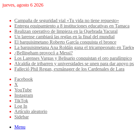
jueves, agosto 6 2026
Breaking News
Campaña de seguridad vial «Tu vida no tiene repuesto»
Entrega equipamiento a 8 instituciones educativas en Tamaca
Realizan operativo de limpieza en la Quebrada Yacural
Un larense cambiará las reglas en la final del mundial
El barquisimetano Roberto García conquista el bronce
La barquisimetana Ana Roldán gana el tricampeonato en Ta
¿Bellingham provocó a Messi?
Los Larenses Vargas y Belisario conquistan el oro paralímpico
Alcaldía de iribarren y universidades se unen para dar apoyo ps
Falleció Phil Regan, exmánager de los Cardenales de Lara
Facebook
X
YouTube
Instagram
TikTok
Log In
Artículo aleatorio
Sidebar
Menu