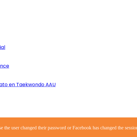
ial
once
nato en Taekwondo AAU
se the user changed their password or Facebook has changed the session