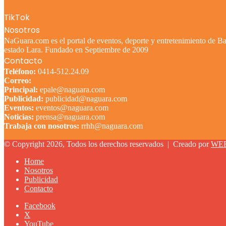
TikTok
Nosotros
NaGuara.com es el portal de eventos, deporte y entretenimiento de Bar
estado Lara. Fundado en Septiembre de 2009
Contacto
Teléfono:
0414-512.24.09
Correo:
Principal:
epale@naguara.com
Publicidad:
publicidad@naguara.com
Eventos:
eventos@naguara.com
Noticias:
prensa@naguara.com
Trabaja con nosotros:
rrhh@naguara.com
© Copyright 2026, Todos los derechos reservados |
Creado por
WE
Home
Nosotros
Publicidad
Contacto
Facebook
X
YouTube