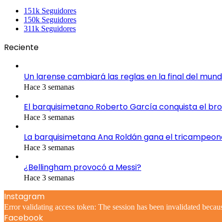
151k
Seguidores
150k
Seguidores
311k
Seguidores
Reciente
Un larense cambiará las reglas en la final del mund
Hace 3 semanas
El barquisimetano Roberto García conquista el br
Hace 3 semanas
La barquisimetana Ana Roldán gana el tricampeo
Hace 3 semanas
¿Bellingham provocó a Messi?
Hace 3 semanas
Instagram
Error validating access token: The session has been invalidated becau
Facebook