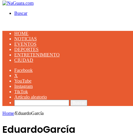
Buscar
HOME
NOTICIAS
EVENTOS
DEPORTES
ENTRETENIMIENTO
CIUDAD
Facebook
X
YouTube
Instagram
TikTok
Artículo aleatorio
Buscar
Home
/
EduardoGarcía
EduardoGarcía