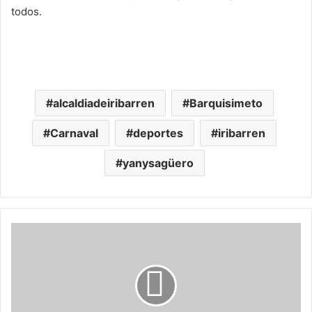
todos.
alcaldiadeiribarren
Barquisimeto
Carnaval
deportes
iribarren
yanysagüero
Estas
serán
las
calles
cerradas
durante