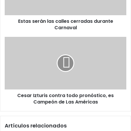
Carnaval
Estas serán las calles cerradas durante
Carnaval
Cesar
Izturis
contra
todo
pronóstico,
es
Campeón
de
Las
Cesar Izturis contra todo pronóstico, es
Américas
Campeón de Las Américas
Artículos relacionados