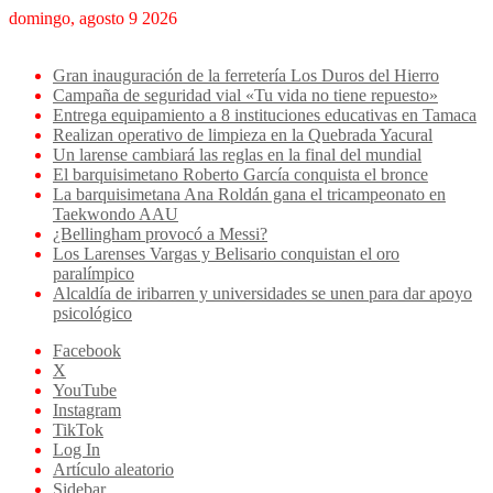
domingo, agosto 9 2026
Breaking News
Gran inauguración de la ferretería Los Duros del Hierro
Campaña de seguridad vial «Tu vida no tiene repuesto»
Entrega equipamiento a 8 instituciones educativas en Tamaca
Realizan operativo de limpieza en la Quebrada Yacural
Un larense cambiará las reglas en la final del mundial
El barquisimetano Roberto García conquista el bronce
La barquisimetana Ana Roldán gana el tricampeonato en
Taekwondo AAU
¿Bellingham provocó a Messi?
Los Larenses Vargas y Belisario conquistan el oro
paralímpico
Alcaldía de iribarren y universidades se unen para dar apoyo
psicológico
Facebook
X
YouTube
Instagram
TikTok
Log In
Artículo aleatorio
Sidebar