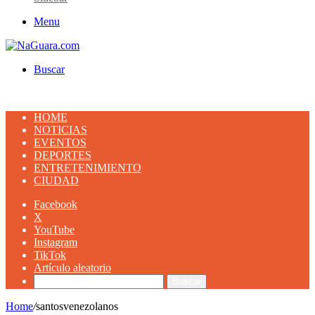
Menu
Buscar
HOME
NOTICIAS
EVENTOS
DEPORTES
ENTRETENIMIENTO
CIUDAD
Facebook
X
YouTube
Instagram
TikTok
Artículo aleatorio
Buscar
Home
/
santosvenezolanos