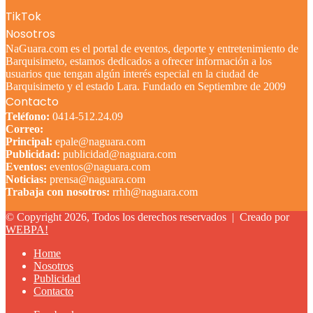
TikTok
Nosotros
NaGuara.com es el portal de eventos, deporte y entretenimiento de
Barquisimeto, estamos dedicados a ofrecer información a los
usuarios que tengan algún interés especial en la ciudad de
Barquisimeto y el estado Lara. Fundado en Septiembre de 2009
Contacto
Teléfono:
0414-512.24.09
Correo:
Principal:
epale@naguara.com
Publicidad:
publicidad@naguara.com
Eventos:
eventos@naguara.com
Noticias:
prensa@naguara.com
Trabaja con nosotros:
rrhh@naguara.com
© Copyright 2026, Todos los derechos reservados |
Creado por
WEBPA!
Home
Nosotros
Publicidad
Contacto