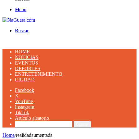
Menu
Buscar
HOME
NOTICIAS
EVENTOS
DEPORTES
ENTRETENIMIENTO
CIUDAD
Facebook
X
YouTube
Instagram
TikTok
Artículo aleatorio
Buscar
Home
/
realidadaumentada