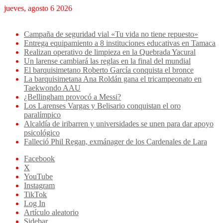
jueves, agosto 6 2026
Breaking News
Campaña de seguridad vial «Tu vida no tiene repuesto»
Entrega equipamiento a 8 instituciones educativas en Tamaca
Realizan operativo de limpieza en la Quebrada Yacural
Un larense cambiará las reglas en la final del mundial
El barquisimetano Roberto García conquista el bronce
La barquisimetana Ana Roldán gana el tricampeonato en
Taekwondo AAU
¿Bellingham provocó a Messi?
Los Larenses Vargas y Belisario conquistan el oro
paralímpico
Alcaldía de iribarren y universidades se unen para dar apoyo
psicológico
Falleció Phil Regan, exmánager de los Cardenales de Lara
Facebook
X
YouTube
Instagram
TikTok
Log In
Artículo aleatorio
Sidebar