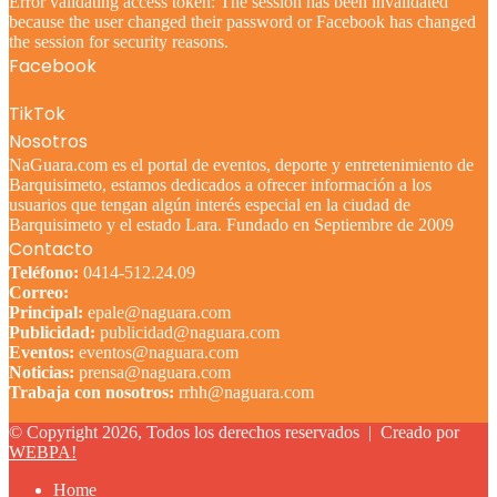
Error validating access token: The session has been invalidated
because the user changed their password or Facebook has changed
the session for security reasons.
Facebook
TikTok
Nosotros
NaGuara.com es el portal de eventos, deporte y entretenimiento de
Barquisimeto, estamos dedicados a ofrecer información a los
usuarios que tengan algún interés especial en la ciudad de
Barquisimeto y el estado Lara. Fundado en Septiembre de 2009
Contacto
Teléfono:
0414-512.24.09
Correo:
Principal:
epale@naguara.com
Publicidad:
publicidad@naguara.com
Eventos:
eventos@naguara.com
Noticias:
prensa@naguara.com
Trabaja con nosotros:
rrhh@naguara.com
© Copyright 2026, Todos los derechos reservados |
Creado por
WEBPA!
Home