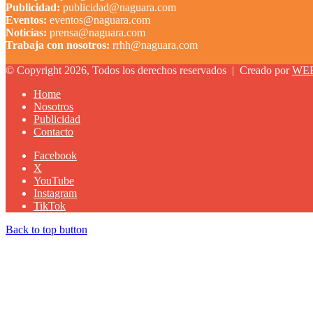
Publicidad:
publicidad@naguara.com
Eventos:
eventos@naguara.com
Noticias:
prensa@naguara.com
Trabaja con nosotros:
rrhh@naguara.com
© Copyright 2026, Todos los derechos reservados |
Creado por
WE
Home
Nosotros
Publicidad
Contacto
Facebook
X
YouTube
Instagram
TikTok
Back to top button