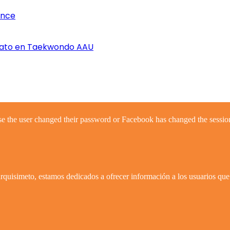
once
nato en Taekwondo AAU
se the user changed their password or Facebook has changed the session
quisimeto, estamos dedicados a ofrecer información a los usuarios que 