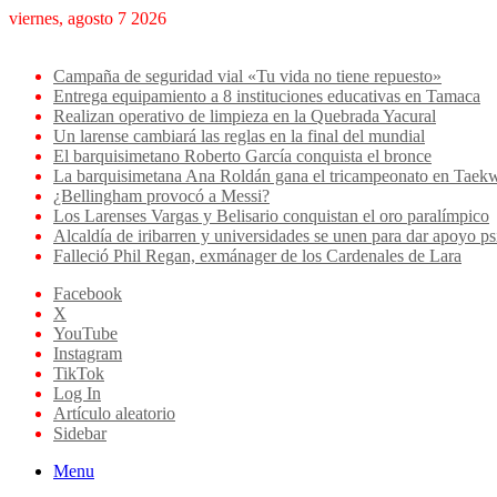
viernes, agosto 7 2026
Breaking News
Campaña de seguridad vial «Tu vida no tiene repuesto»
Entrega equipamiento a 8 instituciones educativas en Tamaca
Realizan operativo de limpieza en la Quebrada Yacural
Un larense cambiará las reglas en la final del mundial
El barquisimetano Roberto García conquista el bronce
La barquisimetana Ana Roldán gana el tricampeonato en Ta
¿Bellingham provocó a Messi?
Los Larenses Vargas y Belisario conquistan el oro paralímpico
Alcaldía de iribarren y universidades se unen para dar apoyo ps
Falleció Phil Regan, exmánager de los Cardenales de Lara
Facebook
X
YouTube
Instagram
TikTok
Log In
Artículo aleatorio
Sidebar
Menu