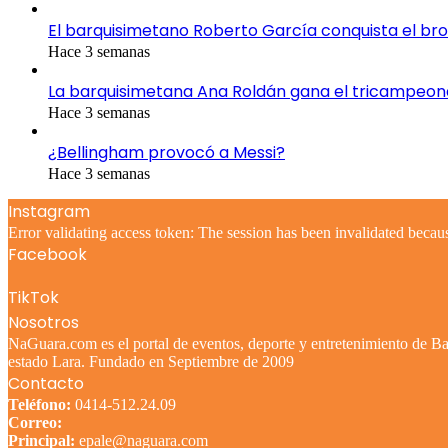
El barquisimetano Roberto García conquista el br
Hace 3 semanas
La barquisimetana Ana Roldán gana el tricampeo
Hace 3 semanas
¿Bellingham provocó a Messi?
Hace 3 semanas
Instagram
Error validating access token: The session has been invalidated becau
Facebook
TikTok
Nosotros
NaGuara.com es el portal de eventos, deporte y entretenimiento de Bar
estado Lara. Fundado en Septiembre de 2009
Contacto
Teléfono:
0414-512.24.09
Correo:
Principal:
epale@naguara.com