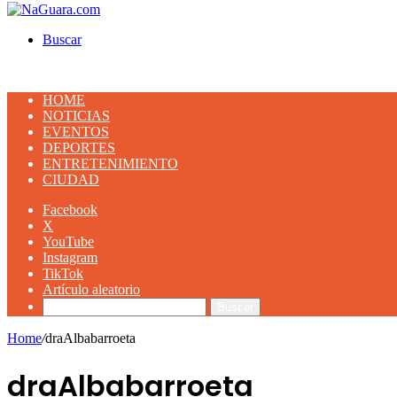
Buscar
HOME
NOTICIAS
EVENTOS
DEPORTES
ENTRETENIMIENTO
CIUDAD
Facebook
X
YouTube
Instagram
TikTok
Artículo aleatorio
Buscar
Home
/
draAlbabarroeta
draAlbabarroeta