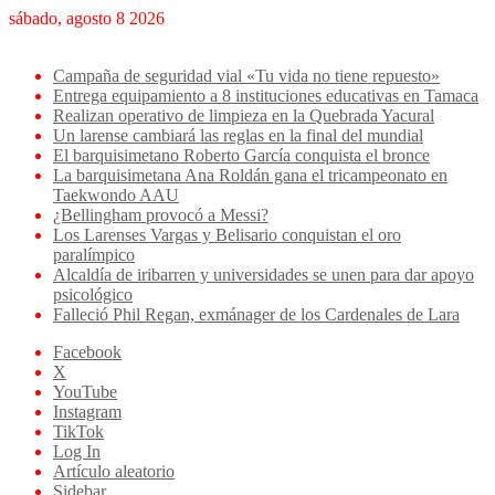
sábado, agosto 8 2026
Breaking News
Campaña de seguridad vial «Tu vida no tiene repuesto»
Entrega equipamiento a 8 instituciones educativas en Tamaca
Realizan operativo de limpieza en la Quebrada Yacural
Un larense cambiará las reglas en la final del mundial
El barquisimetano Roberto García conquista el bronce
La barquisimetana Ana Roldán gana el tricampeonato en
Taekwondo AAU
¿Bellingham provocó a Messi?
Los Larenses Vargas y Belisario conquistan el oro
paralímpico
Alcaldía de iribarren y universidades se unen para dar apoyo
psicológico
Falleció Phil Regan, exmánager de los Cardenales de Lara
Facebook
X
YouTube
Instagram
TikTok
Log In
Artículo aleatorio
Sidebar