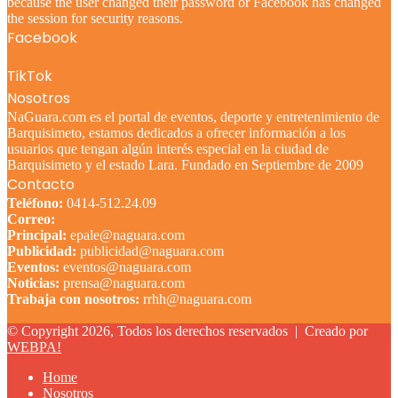
because the user changed their password or Facebook has changed
the session for security reasons.
Facebook
TikTok
Nosotros
NaGuara.com es el portal de eventos, deporte y entretenimiento de
Barquisimeto, estamos dedicados a ofrecer información a los
usuarios que tengan algún interés especial en la ciudad de
Barquisimeto y el estado Lara. Fundado en Septiembre de 2009
Contacto
Teléfono:
0414-512.24.09
Correo:
Principal:
epale@naguara.com
Publicidad:
publicidad@naguara.com
Eventos:
eventos@naguara.com
Noticias:
prensa@naguara.com
Trabaja con nosotros:
rrhh@naguara.com
© Copyright 2026, Todos los derechos reservados |
Creado por
WEBPA!
Home
Nosotros