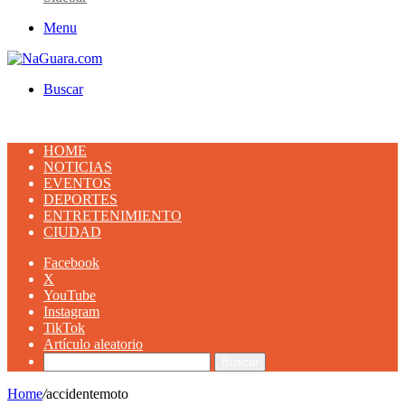
Menu
Buscar
HOME
NOTICIAS
EVENTOS
DEPORTES
ENTRETENIMIENTO
CIUDAD
Facebook
X
YouTube
Instagram
TikTok
Artículo aleatorio
Buscar
Home
/
accidentemoto