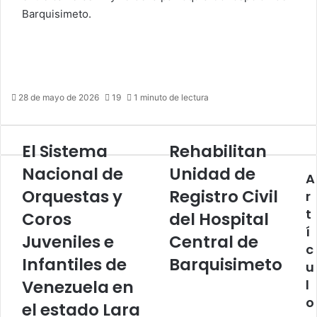
Barquisimeto.
28 de mayo de 2026
19
1 minuto de lectura
El Sistema
Rehabilitan
El
Rehabilitan
Sistema
Unidad
Nacional de
Unidad de
A
Nacional
de
de
Orquestas y
Registro
Registro Civil
r
Orquestas
Civil
t
Coros
del Hospital
y
del
í
Coros
Hospital
Juveniles e
Central de
c
Juveniles
Central
Infantiles de
Barquisimeto
u
e
de
Infantiles
Barquisimeto
Venezuela en
l
de
o
el estado Lara
Venezuela