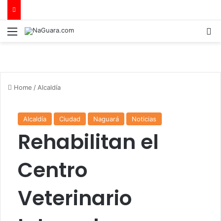
Menu
B
Home
/
Alcaldía
Alcaldía
Ciudad
Naguará
Noticias
Rehabilitan el
Centro
Veterinario