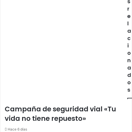
s
en
r
el
e
estado
Lara
l
a
c
i
o
n
a
d
o
s
Campaña de seguridad vial «Tu
vida no tiene repuesto»
Hace 6 días