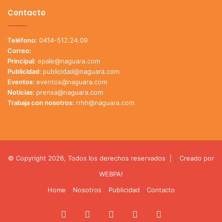
Contacto
Teléfono:
0414-512.24.09
Correo:
Principal:
epale@naguara.com
Publicidad:
publicidad@naguara.com
Eventos:
eventos@naguara.com
Noticias:
prensa@naguara.com
Trabaja con nosotros:
rrhh@naguara.com
© Copyright 2026, Todos los derechos reservados |
Creado por
WEBPA!
Home
Nosotros
Publicidad
Contacto
Facebook
X
YouTube
Instagram
TikTok