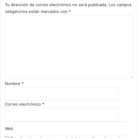
Tu dirección de correo electrónico no será publicada.
Los campos
obligatorios están marcados con
*
C
o
m
e
n
t
a
r
i
o
Nombre
*
*
Correo electrónico
*
Web