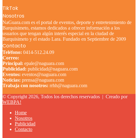
TikTok
Nosotros
NaGuara.com es el portal de eventos, deporte y entretenimiento de
Barquisimeto, estamos dedicados a ofrecer información a los
usuarios que tengan algún interés especial en la ciudad de
Barquisimeto y el estado Lara. Fundado en Septiembre de 2009
Contacto
Teléfono:
0414-512.24.09
Correo:
Principal:
epale@naguara.com
Publicidad:
publicidad@naguara.com
Eventos:
eventos@naguara.com
Noticias:
prensa@naguara.com
Trabaja con nosotros:
rrhh@naguara.com
© Copyright 2026, Todos los derechos reservados |
Creado por
WEBPA!
Home
Nosotros
Publicidad
Contacto