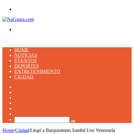
Menu
Buscar
HOME
NOTICIAS
EVENTOS
DEPORTES
ENTRETENIMIENTO
CIUDAD
Facebook
X
YouTube
Instagram
TikTok
Artículo
aleatorio
Buscar
Home
/
Ciudad
/
Llegó a Barquisimeto Sambil Une Venezuela