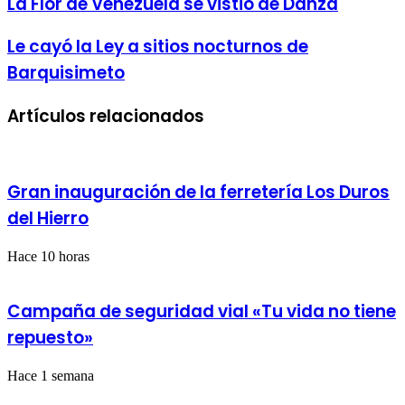
La Flor de Venezuela se vistió de Danza
Flor
de
Le
Le cayó la Ley a sitios nocturnos de
Venezuela
cayó
se
Barquisimeto
la
vistió
Ley
de
a
Danza
Artículos relacionados
sitios
nocturnos
de
Barquisimeto
Gran inauguración de la ferretería Los Duros
del Hierro
Hace 10 horas
Campaña de seguridad vial «Tu vida no tiene
repuesto»
Hace 1 semana