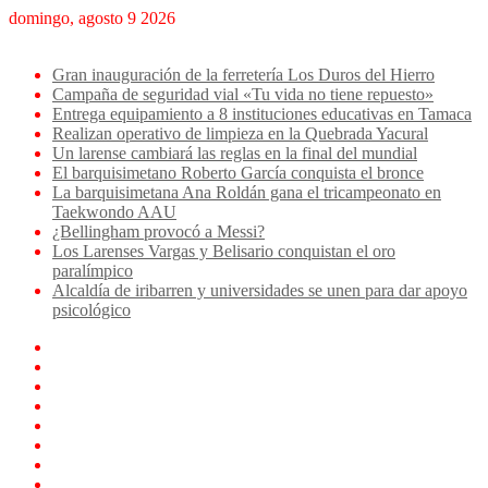
domingo, agosto 9 2026
Breaking News
Gran inauguración de la ferretería Los Duros del Hierro
Campaña de seguridad vial «Tu vida no tiene repuesto»
Entrega equipamiento a 8 instituciones educativas en Tamaca
Realizan operativo de limpieza en la Quebrada Yacural
Un larense cambiará las reglas en la final del mundial
El barquisimetano Roberto García conquista el bronce
La barquisimetana Ana Roldán gana el tricampeonato en
Taekwondo AAU
¿Bellingham provocó a Messi?
Los Larenses Vargas y Belisario conquistan el oro
paralímpico
Alcaldía de iribarren y universidades se unen para dar apoyo
psicológico
Facebook
X
YouTube
Instagram
TikTok
Log
In
Artículo
aleatorio
Sidebar