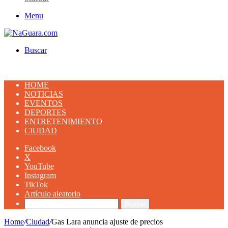
Menu
Buscar
HOME
NOTICIAS
EVENTOS
DEPORTES
ENTRETENIMIENTO
CIUDAD
Facebook
X
YouTube
Instagram
TikTok
Artículo aleatorio
Buscar
Home
/
Ciudad
/
Gas Lara anuncia ajuste de precios