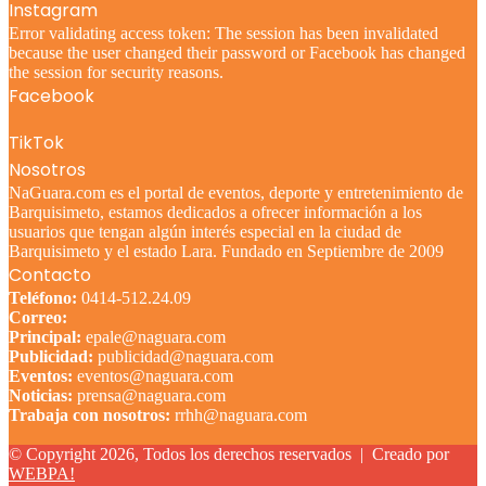
Instagram
Error validating access token: The session has been invalidated
because the user changed their password or Facebook has changed
the session for security reasons.
Facebook
TikTok
Nosotros
NaGuara.com es el portal de eventos, deporte y entretenimiento de
Barquisimeto, estamos dedicados a ofrecer información a los
usuarios que tengan algún interés especial en la ciudad de
Barquisimeto y el estado Lara. Fundado en Septiembre de 2009
Contacto
Teléfono:
0414-512.24.09
Correo:
Principal:
epale@naguara.com
Publicidad:
publicidad@naguara.com
Eventos:
eventos@naguara.com
Noticias:
prensa@naguara.com
Trabaja con nosotros:
rrhh@naguara.com
© Copyright 2026, Todos los derechos reservados |
Creado por
WEBPA!