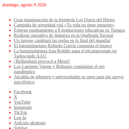
domingo, agosto 9 2026
Breaking News
Gran inauguración de la ferretería Los Duros del Hierro
Campaña de seguridad vial «Tu vida no tiene repuesto»
Entrega equipamiento a 8 instituciones educativas en Tamaca
Realizan operativo de limpieza en la Quebrada Yacural
Un larense cambiará las reglas en la final del mundial
El barquisimetano Roberto García conquista el bronce
La barquisimetana Ana Roldán gana el tricampeonato en
Taekwondo AAU
¿Bellingham provocó a Messi?
Los Larenses Vargas y Belisario conquistan el oro
paralímpico
Alcaldía de iribarren y universidades se unen para dar apoyo
psicológico
Facebook
X
YouTube
Instagram
TikTok
Log In
Artículo aleatorio
Sidebar