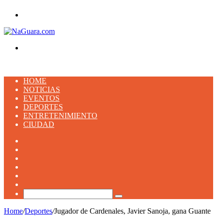
Menu
Buscar
HOME
NOTICIAS
EVENTOS
DEPORTES
ENTRETENIMIENTO
CIUDAD
Facebook
X
YouTube
Instagram
TikTok
Artículo
aleatorio
Buscar
Home
/
Deportes
/
Jugador de Cardenales, Javier Sanoja, gana Guante