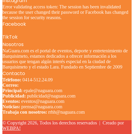
Instagram
Error validating access token: The session has been invalidated
because the user changed their password or Facebook has changed
the session for security reasons.
Facebook
TikTok
Nosotros
NaGuara.com es el portal de eventos, deporte y entretenimiento de
Barquisimeto, estamos dedicados a ofrecer información a los
usuarios que tengan algún interés especial en la ciudad de
Barquisimeto y el estado Lara. Fundado en Septiembre de 2009
Contacto
Teléfono:
0414-512.24.09
Correo:
Principal:
epale@naguara.com
Publicidad:
publicidad@naguara.com
Eventos:
eventos@naguara.com
Noticias:
prensa@naguara.com
Trabaja con nosotros:
rrhh@naguara.com
© Copyright 2026, Todos los derechos reservados |
Creado por
WEBPA!