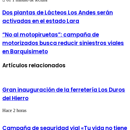
Dos
Dos plantas de Lácteos Los Andes serán
plantas
activadas en el estado Lara
de
Lácteos
Los
“No
“No al motopiruetas”: campaña de
Andes
al
motorizados busca reducir siniestros viales
serán
motopiruetas”:
activadas
campaña
en Barquisimeto
en
de
el
motorizados
estado
Artículos relacionados
busca
Lara
reducir
siniestros
viales
en
Gran inauguración de la ferretería Los Duros
Barquisimeto
del Hierro
Hace 2 horas
Campaña de seguridad vial «Tu vida no tiene