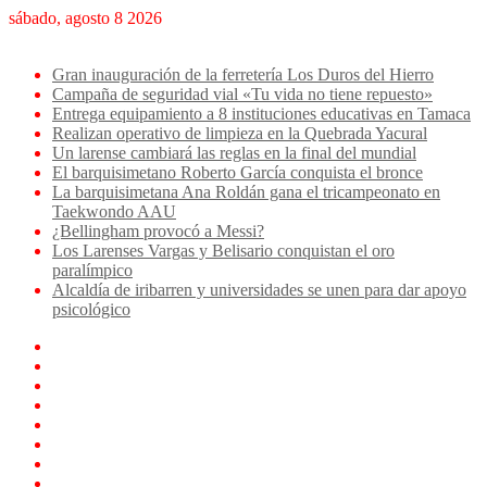
sábado, agosto 8 2026
Breaking News
Gran inauguración de la ferretería Los Duros del Hierro
Campaña de seguridad vial «Tu vida no tiene repuesto»
Entrega equipamiento a 8 instituciones educativas en Tamaca
Realizan operativo de limpieza en la Quebrada Yacural
Un larense cambiará las reglas en la final del mundial
El barquisimetano Roberto García conquista el bronce
La barquisimetana Ana Roldán gana el tricampeonato en
Taekwondo AAU
¿Bellingham provocó a Messi?
Los Larenses Vargas y Belisario conquistan el oro
paralímpico
Alcaldía de iribarren y universidades se unen para dar apoyo
psicológico
Facebook
X
YouTube
Instagram
TikTok
Log
In
Artículo
aleatorio
Sidebar