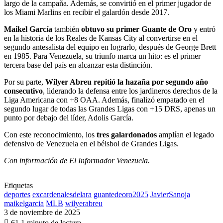
largo de la campaña. Además, se convirtió en el primer jugador de
los Miami Marlins en recibir el galardón desde 2017.
Maikel García
también
obtuvo su primer Guante de Oro
y entró
en la historia de los Reales de Kansas City al convertirse en el
segundo antesalista del equipo en lograrlo, después de George Brett
en 1985. Para Venezuela, su triunfo marca un hito: es el primer
tercera base del país en alcanzar esta distinción.
Por su parte,
Wilyer Abreu repitió la hazaña por segundo año
consecutivo
, liderando la defensa entre los jardineros derechos de la
Liga Americana con +8 OAA. Además, finalizó empatado en el
segundo lugar de todas las Grandes Ligas con +15 DRS, apenas un
punto por debajo del líder, Adolis García.
Con este reconocimiento, los
tres galardonados
amplían el legado
defensivo de Venezuela en el béisbol de Grandes Ligas.
Con información de El Informador Venezuela.
Etiquetas
deportes
excardenalesdelara
guantedeoro2025
JavierSanoja
maikelgarcia
MLB
wilyerabreu
3 de noviembre de 2025
61
1 minuto de lectura