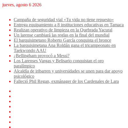
jueves, agosto 6 2026
Breaking News
Campaña de seguridad vial «Tu vida no tiene repuesto»
Entrega equipamiento a 8 instituciones educativas en Tamaca
Realizan operativo de limpieza en la Quebrada Yacural
Un larense cambiará las reglas en la final del mundial
El barquisimetano Roberto García conquista el bronce
La barquisimetana Ana Roldán gana el tricampeonato en
Taekwondo AAU
¿Bellingham provocó a Messi?
Los Larenses Vargas y Belisario conquistan el oro
paralímpico
Alcaldía de iribarren y universidades se unen para dar apoyo
psicológico
Falleció Phil Regan, exmánager de los Cardenales de Lara
Facebook
X
YouTube
Instagram
TikTok
Log
In
Artículo
aleatorio
Sidebar