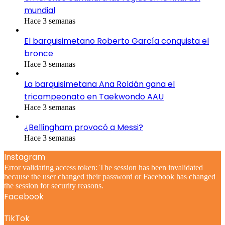
mundial
Hace 3 semanas
El barquisimetano Roberto García conquista el
bronce
Hace 3 semanas
La barquisimetana Ana Roldán gana el
tricampeonato en Taekwondo AAU
Hace 3 semanas
¿Bellingham provocó a Messi?
Hace 3 semanas
Instagram
Error validating access token: The session has been invalidated
because the user changed their password or Facebook has changed
the session for security reasons.
Facebook
TikTok