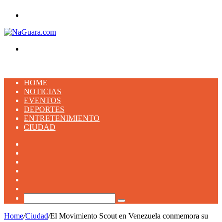
Menu
Buscar
HOME
NOTICIAS
EVENTOS
DEPORTES
ENTRETENIMIENTO
CIUDAD
Facebook
X
YouTube
Instagram
TikTok
Artículo
aleatorio
Buscar
Home
/
Ciudad
/
El Movimiento Scout en Venezuela conmemora su