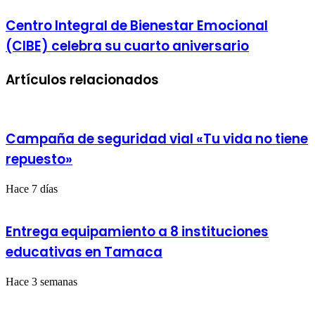
Martínez
llevará
Centro
Centro Integral de Bienestar Emocional
su
Integral
(CIBE) celebra su cuarto aniversario
arpa
de
al
Bienestar
Mundial
Emocional
Artículos relacionados
(CIBE)
celebra
su
cuarto
aniversario
Campaña de seguridad vial «Tu vida no tiene
repuesto»
Hace 7 días
Entrega equipamiento a 8 instituciones
educativas en Tamaca
Hace 3 semanas