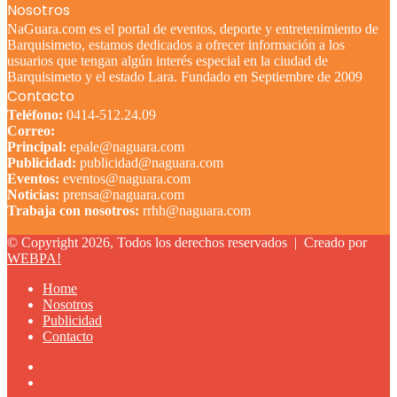
Nosotros
NaGuara.com es el portal de eventos, deporte y entretenimiento de
Barquisimeto, estamos dedicados a ofrecer información a los
usuarios que tengan algún interés especial en la ciudad de
Barquisimeto y el estado Lara. Fundado en Septiembre de 2009
Contacto
Teléfono:
0414-512.24.09
Correo:
Principal:
epale@naguara.com
Publicidad:
publicidad@naguara.com
Eventos:
eventos@naguara.com
Noticias:
prensa@naguara.com
Trabaja con nosotros:
rrhh@naguara.com
© Copyright 2026, Todos los derechos reservados |
Creado por
WEBPA!
Home
Nosotros
Publicidad
Contacto
Facebook
X