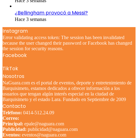
Hace 3 semanas
¿Bellingham provocó a Messi?
Hace 3 semanas
Instagram
Error validating access token: The session has been invalidated
because the user changed their password or Facebook has changed
the session for security reasons.
Facebook
TikTok
Nosotros
NaGuara.com es el portal de eventos, deporte y entretenimiento de
Barquisimeto, estamos dedicados a ofrecer información a los
usuarios que tengan algún interés especial en la ciudad de
Barquisimeto y el estado Lara. Fundado en Septiembre de 2009
Contacto
Teléfono:
0414-512.24.09
Correo:
Principal:
epale@naguara.com
Publicidad:
publicidad@naguara.com
Eventos:
eventos@naguara.com