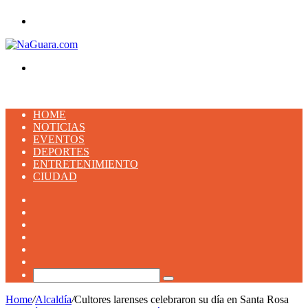
Menu
Buscar
HOME
NOTICIAS
EVENTOS
DEPORTES
ENTRETENIMIENTO
CIUDAD
Facebook
X
YouTube
Instagram
TikTok
Artículo
aleatorio
Buscar
Home
/
Alcaldía
/
Cultores larenses celebraron su día en Santa Rosa