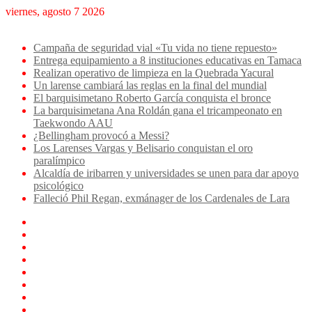
viernes, agosto 7 2026
Breaking News
Campaña de seguridad vial «Tu vida no tiene repuesto»
Entrega equipamiento a 8 instituciones educativas en Tamaca
Realizan operativo de limpieza en la Quebrada Yacural
Un larense cambiará las reglas en la final del mundial
El barquisimetano Roberto García conquista el bronce
La barquisimetana Ana Roldán gana el tricampeonato en
Taekwondo AAU
¿Bellingham provocó a Messi?
Los Larenses Vargas y Belisario conquistan el oro
paralímpico
Alcaldía de iribarren y universidades se unen para dar apoyo
psicológico
Falleció Phil Regan, exmánager de los Cardenales de Lara
Facebook
X
YouTube
Instagram
TikTok
Log
In
Artículo
aleatorio
Sidebar