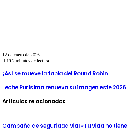
12 de enero de 2026
19
2 minutos de lectura
¡Así
¡Así se mueve la tabla del Round Robin!
se
mueve
Leche
Leche Purísima renueva su imagen este 2026
la
Purísima
tabla
renueva
del
Artículos relacionados
su
Round
imagen
Robin!
este
2026
Campaña de seguridad vial «Tu vida no tiene