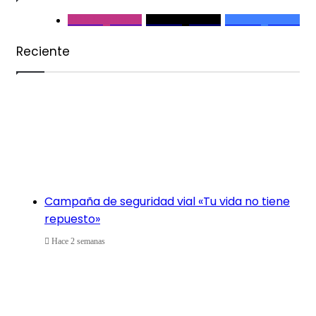
311k
Seguidores
150k
Seguidores
151k
Seguidores
Reciente
Campaña de seguridad vial «Tu vida no tiene
repuesto»
Hace 2 semanas