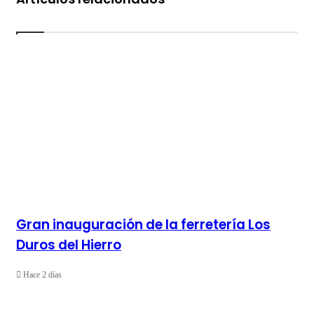
(11-
4)
Gran inauguración de la ferretería Los
Duros del Hierro
Hace 2 días