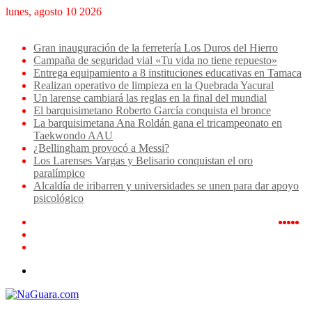
lunes, agosto 10 2026
Breaking News
Gran inauguración de la ferretería Los Duros del Hierro
Campaña de seguridad vial «Tu vida no tiene repuesto»
Entrega equipamiento a 8 instituciones educativas en Tamaca
Realizan operativo de limpieza en la Quebrada Yacural
Un larense cambiará las reglas en la final del mundial
El barquisimetano Roberto García conquista el bronce
La barquisimetana Ana Roldán gana el tricampeonato en
Taekwondo AAU
¿Bellingham provocó a Messi?
Los Larenses Vargas y Belisario conquistan el oro
paralímpico
Alcaldía de iribarren y universidades se unen para dar apoyo
psicológico
Log
TikT
Ins
Yo
X
F
In
Artículo
aleatorio
Sidebar
Menu