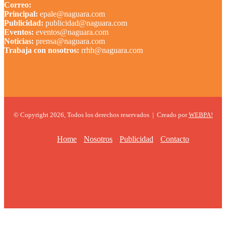
Correo:
Principal:
epale@naguara.com
Publicidad:
publicidad@naguara.com
Eventos:
eventos@naguara.com
Noticias:
prensa@naguara.com
Trabaja con nosotros:
rrhh@naguara.com
© Copyright 2026, Todos los derechos reservados |
Creado por
WEBPA!
Home
Nosotros
Publicidad
Contacto
Facebook
X
YouTube
Instagram
TikTok
Facebook
X
WhatsApp
Telegram