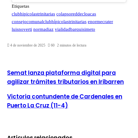
Etiquetas
clubhipicolastrinitarias
colapsoreddecloacas
consejocomunalclubhípicolastrinitarias
enormecrater
luisnoverti
normadiaz
vialidadbarquisimeto
4 de noviembre de 2025
60
2 minutos de lectura
Semat
Semat lanza plataforma digital para
lanza
agilizar trámites tributarios en Iribarren
plataforma
digital
para
Victoria
Victoria contundente de Cardenales en
agilizar
contundente
Puerto La Cruz (11-4)
trámites
de
tributarios
Cardenales
en
en
Iribarren
Puerto
La
Cruz
Artículos relacionados