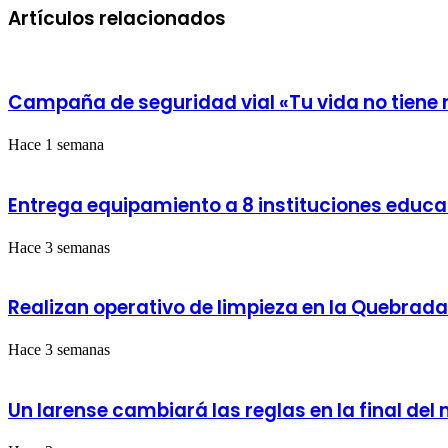
semena
Artículos relacionados
barberos
de
cumplieron
pretemporada
el
Reto
de
Campaña de seguridad vial «Tu vida no tiene 
los
1.000
Cortes
Hace 1 semana
Entrega equipamiento a 8 instituciones educ
Hace 3 semanas
Realizan operativo de limpieza en la Quebrad
Hace 3 semanas
Un larense cambiará las reglas en la final del