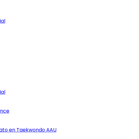
ial
ial
once
nato en Taekwondo AAU