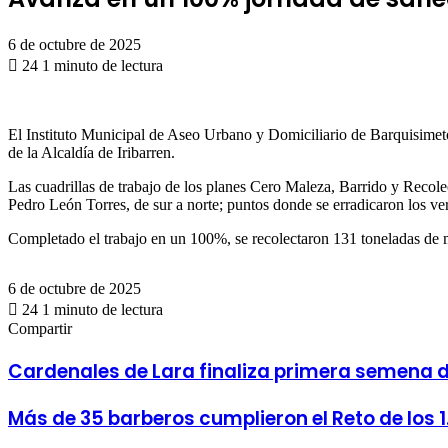
6 de octubre de 2025
24
1 minuto de lectura
Facebook
X
WhatsApp
Telegram
Compartir
por
correo
El Instituto Municipal de Aseo Urbano y Domiciliario de Barquisimeto
electrónico
de la Alcaldía de Iribarren.
Las cuadrillas de trabajo de los planes Cero Maleza, Barrido y Recole
Pedro León Torres, de sur a norte; puntos donde se erradicaron los v
Completado el trabajo en un 100%, se recolectaron 131 toneladas de ma
6 de octubre de 2025
24
1 minuto de lectura
Facebook
X
WhatsApp
Telegram
Compartir
Compartir
por
Facebook
X
LinkedIn
Tumblr
Pinterest
Reddit
VKontakte
Odnoklassniki
Pocket
Compartir
correo
por
Cardenales
Cardenales de Lara finaliza primera semena
electrónico
correo
de
electrónico
Lara
Más
Más de 35 barberos cumplieron el Reto de los 
finaliza
de
primera
35