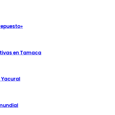
repuesto»
ativas en Tamaca
a Yacural
 mundial