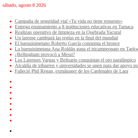
sábado, agosto 8 2026
Breaking News
Campaña de seguridad vial «Tu vida no tiene repuesto»
Entrega equipamiento a 8 instituciones educativas en Tamaca
Realizan operativo de limpieza en la Quebrada Yacural
Un larense cambiará las reglas en la final del mundial
El barquisimetano Roberto García conquista el bronce
La barquisimetana Ana Roldán gana el tricampeonato en Ta
¿Bellingham provocó a Messi?
Los Larenses Vargas y Belisario conquistan el oro paralímpico
Alcaldía de iribarren y universidades se unen para dar apoyo ps
Falleció Phil Regan, exmánager de los Cardenales de Lara
Facebook
X
YouTube
Instagram
TikTok
Log
In
Artículo
aleatorio
Sidebar
Menu