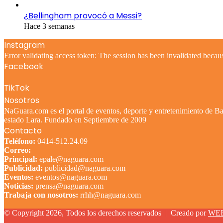
¿Bellingham provocó a Messi?
Hace 3 semanas
Instagram
Error validating access token: The session has been invalidated becau
Facebook
TikTok
Nosotros
NaGuara.com es el portal de eventos, deporte y entretenimiento de Bar
estado Lara. Fundado en Septiembre de 2009
Contacto
Teléfono:
0414-512.24.09
Correo:
Principal:
epale@naguara.com
Publicidad:
publicidad@naguara.com
Eventos:
eventos@naguara.com
Noticias:
prensa@naguara.com
Trabaja con nosotros:
rrhh@naguara.com
© Copyright 2026, Todos los derechos reservados |
Creado por
WE