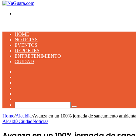
Buscar
HOME
NOTICIAS
EVENTOS
DEPORTES
ENTRETENIMIENTO
CIUDAD
Facebook
X
YouTube
Instagram
TikTok
Artículo
aleatorio
Buscar
Home
/
Alcaldía
/
Avanza en un 100% jornada de saneamiento ambiental
Alcaldía
Ciudad
Noticias
Avanza en un 100% jornada de san