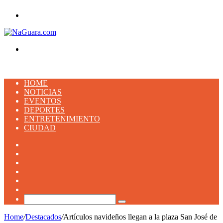
Menu
Buscar
HOME
NOTICIAS
EVENTOS
DEPORTES
ENTRETENIMIENTO
CIUDAD
Facebook
X
YouTube
Instagram
TikTok
Artículo
aleatorio
Buscar
Home
/
Destacados
/
Artículos navideños llegan a la plaza San José de