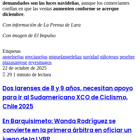
demandados son las luces navideñas
, aunque los comerciantes
confían en que las ventas
aumenten conforme se acerque
diciembre
.
Con información de La Prensa de Lara
Con imagen de El Impulso
Etiquetas
angelseijas
greciaseijas
miguelangeleliaz
navidad
niñojesus
pesebre
plazasanjose
reyesmagos
22 de octubre de 2025
29
1 minuto de lectura
Dos
Dos larenses de 8 y 9 años, necesitan apoyo
larenses
para ir al Sudamericano XCO de Ciclismo,
de
8
Chile 2025
y
9
En
En Barquisimeto: Wanda Rodríguez se
años,
Barquisimeto:
necesitan
convierte en la primera árbitra en oficiar un
Wanda
apoyo
Rodríguez
para
juego de la LVBP