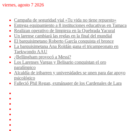
viernes, agosto 7 2026
Breaking News
Campaña de seguridad vial «Tu vida no tiene repuesto»
Entrega equipamiento a 8 instituciones educativas en Tamaca
Realizan operativo de limpieza en la Quebrada Yacural
Un larense cambiará las reglas en la final del mundial
El barquisimetano Roberto García conquista el bronce
La barquisimetana Ana Roldán gana el tricampeonato en
Taekwondo AAU
¿Bellingham provocó a Messi?
Los Larenses Vargas y Belisario conquistan el oro
paralímpico
Alcaldía de iribarren y universidades se unen para dar apoyo
psicológico
Falleció Phil Regan, exmánager de los Cardenales de Lara
Facebook
X
YouTube
Instagram
TikTok
Log
In
Artículo
aleatorio
Sidebar