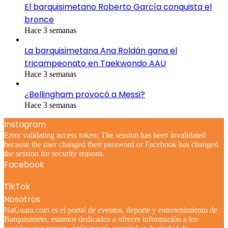
El barquisimetano Roberto García conquista el
bronce
Hace 3 semanas
La barquisimetana Ana Roldán gana el
tricampeonato en Taekwondo AAU
Hace 3 semanas
¿Bellingham provocó a Messi?
Hace 3 semanas
Instagram
Error validating access token: The session has been invalidated
because the user changed their password or Facebook has changed
the session for security reasons.
Facebook
TikTok
Nosotros
NaGuara.com es el portal de eventos, deporte y entretenimiento de
Barquisimeto, estamos dedicados a ofrecer información a los