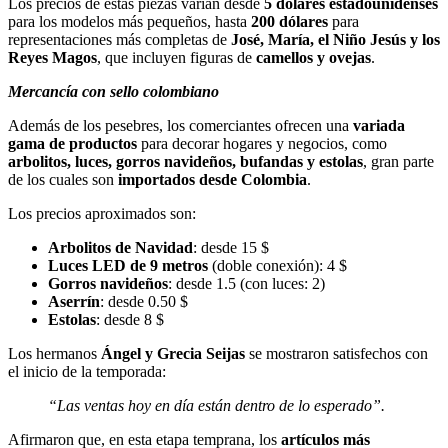
Los precios de estas piezas varían desde
5 dólares estadounidenses
para los modelos más pequeños, hasta
200 dólares
para
representaciones más completas de
José, María, el Niño Jesús y los
Reyes Magos
, que incluyen figuras de
camellos y ovejas
.
Mercancía con sello colombiano
Además de los pesebres, los comerciantes ofrecen una
variada
gama de productos
para decorar hogares y negocios, como
arbolitos, luces, gorros navideños, bufandas y estolas
, gran parte
de los cuales son
importados desde Colombia
.
Los precios aproximados son:
Arbolitos de Navidad
: desde 15 $
Luces LED de 9 metros
(doble conexión): 4 $
Gorros navideños
: desde 1.5 (con luces: 2)
Aserrín
: desde 0.50 $
Estolas
: desde 8 $
Los hermanos
Ángel y Grecia Seijas
se mostraron satisfechos con
el inicio de la temporada:
“Las ventas hoy en día están dentro de lo esperado”.
Afirmaron que, en esta etapa temprana, los
artículos más