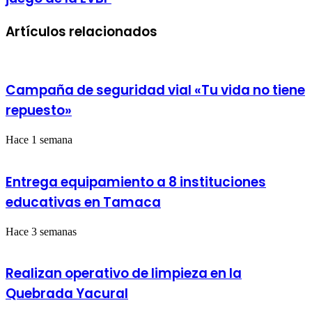
se
ir
convierte
al
Artículos relacionados
en
Sudamericano
la
XCO
primera
de
árbitra
Ciclismo,
en
Chile
Campaña de seguridad vial «Tu vida no tiene
oficiar
2025
un
repuesto»
juego
de
Hace 1 semana
la
LVBP
Entrega equipamiento a 8 instituciones
educativas en Tamaca
Hace 3 semanas
Realizan operativo de limpieza en la
Quebrada Yacural