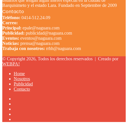
usuarios que tengan algún interés especial en la ciudad de
Barquisimeto y el estado Lara. Fundado en Septiembre de 2009
Contacto
Teléfono:
0414-512.24.09
Correo:
Principal:
epale@naguara.com
Publicidad:
publicidad@naguara.com
Eventos:
eventos@naguara.com
Noticias:
prensa@naguara.com
Trabaja con nosotros:
rrhh@naguara.com
© Copyright 2026, Todos los derechos reservados |
Creado por
WEBPA!
Home
Nosotros
Publicidad
Contacto
Facebook
X
YouTube
Instagram
TikTok