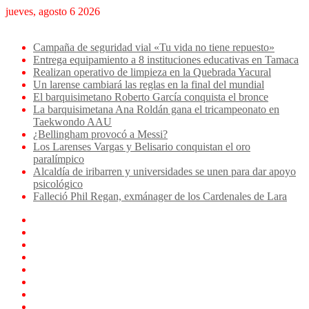
jueves, agosto 6 2026
Breaking News
Campaña de seguridad vial «Tu vida no tiene repuesto»
Entrega equipamiento a 8 instituciones educativas en Tamaca
Realizan operativo de limpieza en la Quebrada Yacural
Un larense cambiará las reglas en la final del mundial
El barquisimetano Roberto García conquista el bronce
La barquisimetana Ana Roldán gana el tricampeonato en
Taekwondo AAU
¿Bellingham provocó a Messi?
Los Larenses Vargas y Belisario conquistan el oro
paralímpico
Alcaldía de iribarren y universidades se unen para dar apoyo
psicológico
Falleció Phil Regan, exmánager de los Cardenales de Lara
Facebook
X
YouTube
Instagram
TikTok
Log
In
Artículo
aleatorio
Sidebar