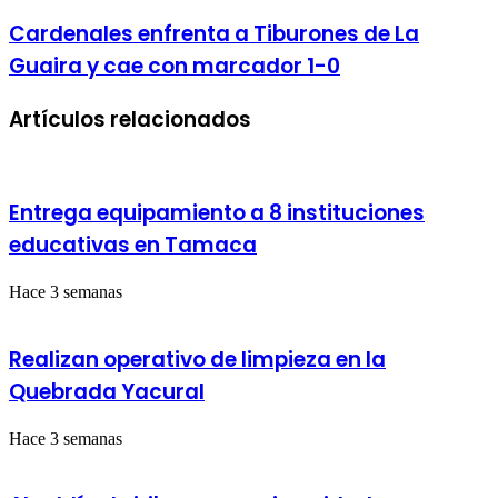
tributaria
digital
Cardenales
Cardenales enfrenta a Tiburones de La
para
enfrenta
Guaira y cae con marcador 1-0
Iribarren
a
y
Tiburones
Palavecino
de
Artículos relacionados
La
Guaira
y
cae
con
Entrega equipamiento a 8 instituciones
marcador
educativas en Tamaca
1-
0
Hace 3 semanas
Realizan operativo de limpieza en la
Quebrada Yacural
Hace 3 semanas