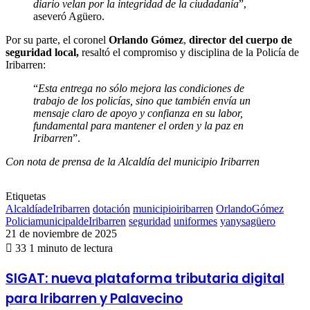
diario velan por la integridad de la ciudadanía
”,
aseveró Agüero.
Por su parte, el coronel
Orlando Gómez
,
director del cuerpo de
seguridad local,
resaltó el compromiso y disciplina de la Policía de
Iribarren:
“
Esta entrega no sólo mejora las condiciones de
trabajo de los policías, sino que también envía un
mensaje claro de apoyo y confianza en su labor,
fundamental para mantener el orden y la paz en
Iribarren
”.
Con nota de prensa de la Alcaldía del municipio Iribarren
Etiquetas
AlcaldíadeIribarren
dotación
municipioiribarren
OrlandoGómez
PoliciamunicipaldeIribarren
seguridad
uniformes
yanysagüero
21 de noviembre de 2025
33
1 minuto de lectura
SIGAT:
SIGAT: nueva plataforma tributaria digital
nueva
para Iribarren y Palavecino
plataforma