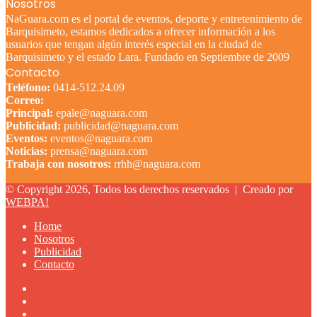
Nosotros
NaGuara.com es el portal de eventos, deporte y entretenimiento de
Barquisimeto, estamos dedicados a ofrecer información a los
usuarios que tengan algún interés especial en la ciudad de
Barquisimeto y el estado Lara. Fundado en Septiembre de 2009
Contacto
Teléfono:
0414-512.24.09
Correo:
Principal:
epale@naguara.com
Publicidad:
publicidad@naguara.com
Eventos:
eventos@naguara.com
Noticias:
prensa@naguara.com
Trabaja con nosotros:
rrhh@naguara.com
© Copyright 2026, Todos los derechos reservados |
Creado por
WEBPA!
Home
Nosotros
Publicidad
Contacto
Facebook
X
YouTube