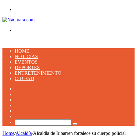
Menu
Buscar
HOME
NOTICIAS
EVENTOS
DEPORTES
ENTRETENIMIENTO
CIUDAD
Facebook
X
YouTube
Instagram
TikTok
Artículo
aleatorio
Buscar
Home
/
Alcaldía
/
Alcaldía de Iribarren fortalece su cuerpo policial