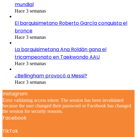
mundial
Hace 3 semanas
El barquisimetano Roberto García conquista el
bronce
Hace 3 semanas
La barquisimetana Ana Roldán gana el
tricampeonato en Taekwondo AAU
Hace 3 semanas
¿Bellingham provocó a Messi?
Hace 3 semanas
Instagram
Error validating access token: The session has been invalidated
because the user changed their password or Facebook has changed
the session for security reasons.
Facebook
TikTok