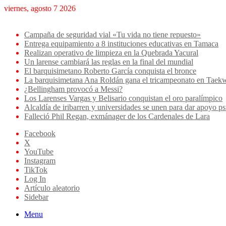
viernes, agosto 7 2026
Breaking News
Campaña de seguridad vial «Tu vida no tiene repuesto»
Entrega equipamiento a 8 instituciones educativas en Tamaca
Realizan operativo de limpieza en la Quebrada Yacural
Un larense cambiará las reglas en la final del mundial
El barquisimetano Roberto García conquista el bronce
La barquisimetana Ana Roldán gana el tricampeonato en Ta
¿Bellingham provocó a Messi?
Los Larenses Vargas y Belisario conquistan el oro paralímpico
Alcaldía de iribarren y universidades se unen para dar apoyo ps
Falleció Phil Regan, exmánager de los Cardenales de Lara
Facebook
X
YouTube
Instagram
TikTok
Log In
Artículo aleatorio
Sidebar
Menu