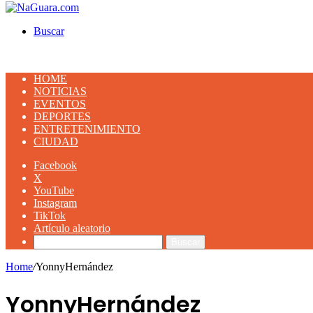
Buscar
HOME
NOTICIAS
EVENTOS
DEPORTES
ENTRETENIMIENTO
CIUDAD
Facebook
X
YouTube
Instagram
TikTok
Artículo aleatorio
Buscar
Home
/
YonnyHernández
YonnyHernández