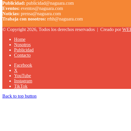
Publicidad:
publicidad@naguara.com
Eventos:
eventos@naguara.com
Noticias:
prensa@naguara.com
Trabaja con nosotros:
rrhh@naguara.com
© Copyright 2026, Todos los derechos reservados |
Creado por
WE
Home
Nosotros
Publicidad
Contacto
Facebook
X
YouTube
Instagram
TikTok
Back to top button