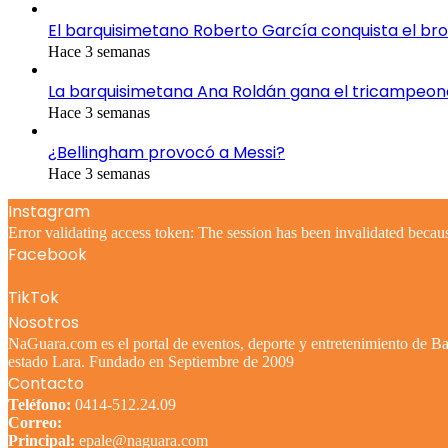
El barquisimetano Roberto García conquista el br
Hace 3 semanas
La barquisimetana Ana Roldán gana el tricampeo
Hace 3 semanas
¿Bellingham provocó a Messi?
Hace 3 semanas
Instagram
Error validating access token: The session has been invalidated becau
Facebook
TikTok
Nosotros
NaGuara.com es el portal de eventos, deporte y entretenimiento de Bar
estado Lara. Fundado en Septiembre de 2009
Contacto
Teléfono:
0414-512.24.09
Correo:
Principal:
epale@naguara.com