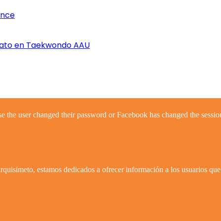
once
nato en Taekwondo AAU
se the user changed their password or Facebook has changed the session
quisimeto, estamos dedicados a ofrecer información a los usuarios que 