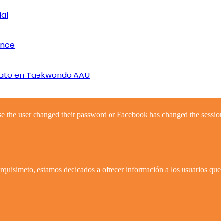
ial
once
nato en Taekwondo AAU
se the user changed their password or Facebook has changed the session
quisimeto, estamos dedicados a ofrecer información a los usuarios que 