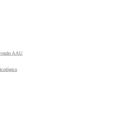
ekwondo AAU
icológico