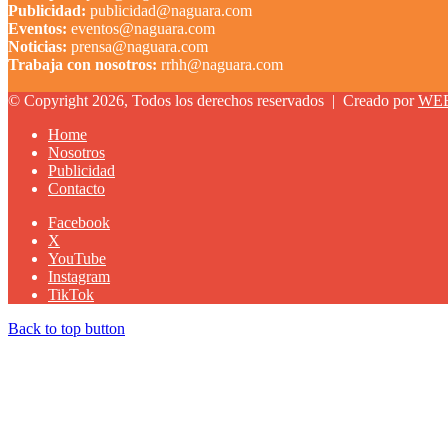
Publicidad:
publicidad@naguara.com
Eventos:
eventos@naguara.com
Noticias:
prensa@naguara.com
Trabaja con nosotros:
rrhh@naguara.com
© Copyright 2026, Todos los derechos reservados |
Creado por
WE
Home
Nosotros
Publicidad
Contacto
Facebook
X
YouTube
Instagram
TikTok
Back to top button