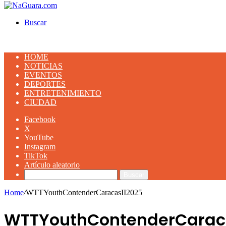
Buscar
HOME
NOTICIAS
EVENTOS
DEPORTES
ENTRETENIMIENTO
CIUDAD
Facebook
X
YouTube
Instagram
TikTok
Artículo aleatorio
Buscar
Home
/
WTTYouthContenderCaracasII2025
WTTYouthContenderCarac