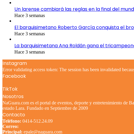
Un larense cambiará las reglas en la final del mund
Hace 3 semanas
El barquisimetano Roberto García conquista el br
Hace 3 semanas
La barquisimetana Ana Roldán gana el tricampeo
Hace 3 semanas
Instagram
Error validating access token: The session has been invalidated becau
Facebook
TikTok
Nosotros
NaGuara.com es el portal de eventos, deporte y entretenimiento de Bar
estado Lara. Fundado en Septiembre de 2009
Contacto
Teléfono:
0414-512.24.09
Correo:
Principal:
epale@naguara.com