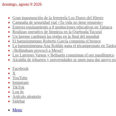
domingo, agosto 9 2026
Breaking News
Gran inauguración de la ferretería Los Duros del Hierro
Campaña de seguridad vial «Tu vida no tiene repuesto»
Entrega equipamiento a 8 instituciones educativas en Tamaca
Realizan operativo de limpieza en la Quebrada Yacural
Un larense cambiará las reglas en la final del mundial
El barquisimetano Roberto García conquista el bronce
La barquisimetana Ana Roldán gana el tricampeonato en Ta
¿Bellingham provocó a Messi?
Los Larenses Vargas y Belisario conquistan el oro paralímpico
Alcaldía de iribarren y universidades se unen para dar apoyo ps
Facebook
X
YouTube
Instagram
TikTok
Log In
Artículo aleatorio
Sidebar
Menu