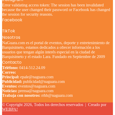
Error validating access token: The session has been invalidated
because the user changed their password or Facebook has changed
the session for security reasons.
Facebook
TikTok
Nosotros
NaGuara.com es el portal de eventos, deporte y entretenimiento de
Barquisimeto, estamos dedicados a ofrecer información a los
usuarios que tengan algún interés especial en la ciudad de
Barquisimeto y el estado Lara. Fundado en Septiembre de 2009
Contacto
Teléfono:
0414-512.24.09
Correo:
Principal:
epale@naguara.com
Publicidad:
publicidad@naguara.com
Eventos:
eventos@naguara.com
Noticias:
prensa@naguara.com
Trabaja con nosotros:
rrhh@naguara.com
© Copyright 2026, Todos los derechos reservados |
Creado por
WEBPA!