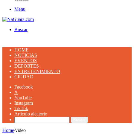
Menu
Buscar
HOME
NOTICIAS
EVENTOS
DEPORTES
ENTRETENIMIENTO
CIUDAD
Facebook
X
YouTube
Instagram
TikTok
Artículo aleatorio
Buscar
Home
/
video