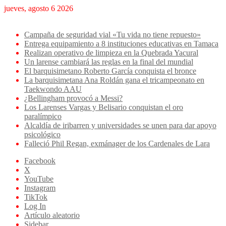
jueves, agosto 6 2026
Breaking News
Campaña de seguridad vial «Tu vida no tiene repuesto»
Entrega equipamiento a 8 instituciones educativas en Tamaca
Realizan operativo de limpieza en la Quebrada Yacural
Un larense cambiará las reglas en la final del mundial
El barquisimetano Roberto García conquista el bronce
La barquisimetana Ana Roldán gana el tricampeonato en
Taekwondo AAU
¿Bellingham provocó a Messi?
Los Larenses Vargas y Belisario conquistan el oro
paralímpico
Alcaldía de iribarren y universidades se unen para dar apoyo
psicológico
Falleció Phil Regan, exmánager de los Cardenales de Lara
Facebook
X
YouTube
Instagram
TikTok
Log In
Artículo aleatorio
Sidebar