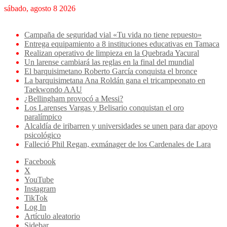
sábado, agosto 8 2026
Breaking News
Campaña de seguridad vial «Tu vida no tiene repuesto»
Entrega equipamiento a 8 instituciones educativas en Tamaca
Realizan operativo de limpieza en la Quebrada Yacural
Un larense cambiará las reglas en la final del mundial
El barquisimetano Roberto García conquista el bronce
La barquisimetana Ana Roldán gana el tricampeonato en
Taekwondo AAU
¿Bellingham provocó a Messi?
Los Larenses Vargas y Belisario conquistan el oro
paralímpico
Alcaldía de iribarren y universidades se unen para dar apoyo
psicológico
Falleció Phil Regan, exmánager de los Cardenales de Lara
Facebook
X
YouTube
Instagram
TikTok
Log In
Artículo aleatorio
Sidebar