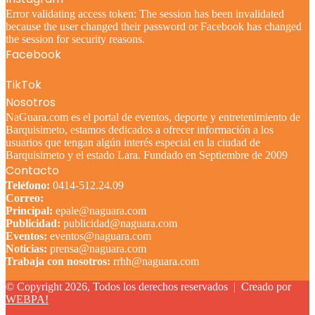
Error validating access token: The session has been invalidated
because the user changed their password or Facebook has changed
the session for security reasons.
Facebook
TikTok
Nosotros
NaGuara.com es el portal de eventos, deporte y entretenimiento de
Barquisimeto, estamos dedicados a ofrecer información a los
usuarios que tengan algún interés especial en la ciudad de
Barquisimeto y el estado Lara. Fundado en Septiembre de 2009
Contacto
Teléfono:
0414-512.24.09
Correo:
Principal:
epale@naguara.com
Publicidad:
publicidad@naguara.com
Eventos:
eventos@naguara.com
Noticias:
prensa@naguara.com
Trabaja con nosotros:
rrhh@naguara.com
© Copyright 2026, Todos los derechos reservados |
Creado por
WEBPA!