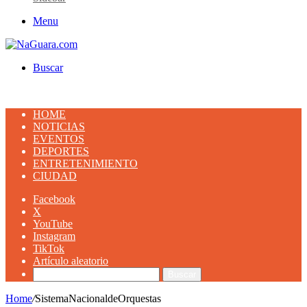
Menu
Buscar
HOME
NOTICIAS
EVENTOS
DEPORTES
ENTRETENIMIENTO
CIUDAD
Facebook
X
YouTube
Instagram
TikTok
Artículo aleatorio
Buscar
Home
/
SistemaNacionaldeOrquestas