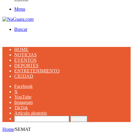
Menu
Buscar
HOME
NOTICIAS
EVENTOS
DEPORTES
ENTRETENIMIENTO
CIUDAD
Facebook
X
YouTube
Instagram
TikTok
Artículo aleatorio
Buscar
Home
/
SEMAT