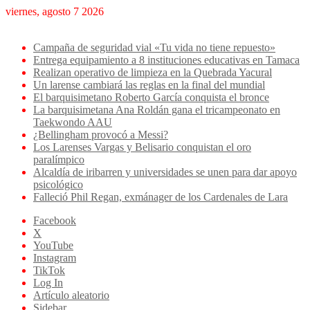
viernes, agosto 7 2026
Breaking News
Campaña de seguridad vial «Tu vida no tiene repuesto»
Entrega equipamiento a 8 instituciones educativas en Tamaca
Realizan operativo de limpieza en la Quebrada Yacural
Un larense cambiará las reglas en la final del mundial
El barquisimetano Roberto García conquista el bronce
La barquisimetana Ana Roldán gana el tricampeonato en
Taekwondo AAU
¿Bellingham provocó a Messi?
Los Larenses Vargas y Belisario conquistan el oro
paralímpico
Alcaldía de iribarren y universidades se unen para dar apoyo
psicológico
Falleció Phil Regan, exmánager de los Cardenales de Lara
Facebook
X
YouTube
Instagram
TikTok
Log In
Artículo aleatorio
Sidebar