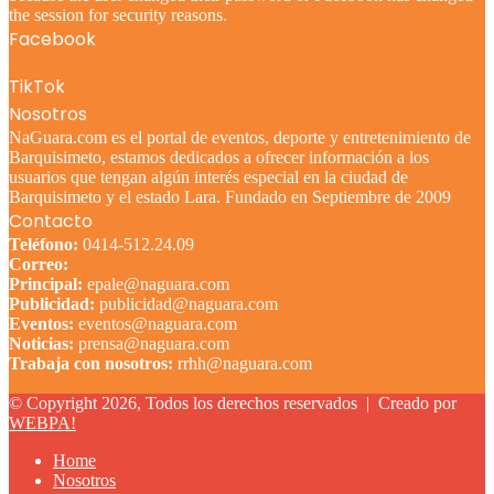
the session for security reasons.
Facebook
TikTok
Nosotros
NaGuara.com es el portal de eventos, deporte y entretenimiento de
Barquisimeto, estamos dedicados a ofrecer información a los
usuarios que tengan algún interés especial en la ciudad de
Barquisimeto y el estado Lara. Fundado en Septiembre de 2009
Contacto
Teléfono:
0414-512.24.09
Correo:
Principal:
epale@naguara.com
Publicidad:
publicidad@naguara.com
Eventos:
eventos@naguara.com
Noticias:
prensa@naguara.com
Trabaja con nosotros:
rrhh@naguara.com
© Copyright 2026, Todos los derechos reservados |
Creado por
WEBPA!
Home
Nosotros