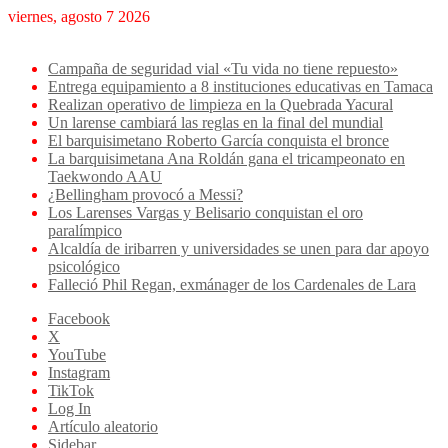
viernes, agosto 7 2026
Breaking News
Campaña de seguridad vial «Tu vida no tiene repuesto»
Entrega equipamiento a 8 instituciones educativas en Tamaca
Realizan operativo de limpieza en la Quebrada Yacural
Un larense cambiará las reglas en la final del mundial
El barquisimetano Roberto García conquista el bronce
La barquisimetana Ana Roldán gana el tricampeonato en
Taekwondo AAU
¿Bellingham provocó a Messi?
Los Larenses Vargas y Belisario conquistan el oro
paralímpico
Alcaldía de iribarren y universidades se unen para dar apoyo
psicológico
Falleció Phil Regan, exmánager de los Cardenales de Lara
Facebook
X
YouTube
Instagram
TikTok
Log In
Artículo aleatorio
Sidebar