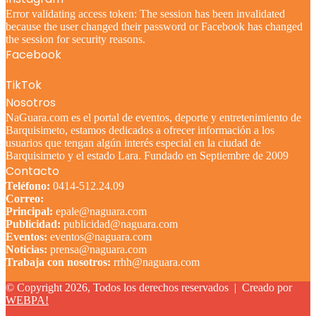
Error validating access token: The session has been invalidated
because the user changed their password or Facebook has changed
the session for security reasons.
Facebook
TikTok
Nosotros
NaGuara.com es el portal de eventos, deporte y entretenimiento de
Barquisimeto, estamos dedicados a ofrecer información a los
usuarios que tengan algún interés especial en la ciudad de
Barquisimeto y el estado Lara. Fundado en Septiembre de 2009
Contacto
Teléfono:
0414-512.24.09
Correo:
Principal:
epale@naguara.com
Publicidad:
publicidad@naguara.com
Eventos:
eventos@naguara.com
Noticias:
prensa@naguara.com
Trabaja con nosotros:
rrhh@naguara.com
© Copyright 2026, Todos los derechos reservados |
Creado por
WEBPA!