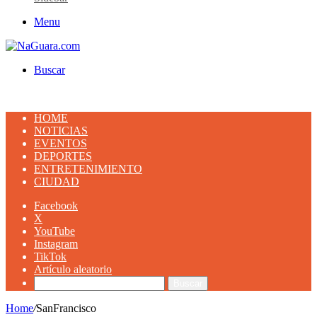
Menu
Buscar
HOME
NOTICIAS
EVENTOS
DEPORTES
ENTRETENIMIENTO
CIUDAD
Facebook
X
YouTube
Instagram
TikTok
Artículo aleatorio
Buscar
Home
/
SanFrancisco