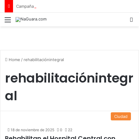
Campaña de seguridad vial «Tu vida no tiene repuesto»
Menu
B
Home
/
rehabilitaciónintegral
rehabilitaciónintegr
al
Ciudad
18 de noviembre de 2025
0
22
Rehabilitan el Hospital Central con