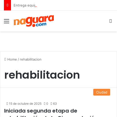
Entrega equipamiento a 8 instituciones educativas en Tamaca
Menu
B
Home
/
rehabilitacion
rehabilitacion
Ciudad
15 de octubre de 2025
0
63
Iniciada segunda etapa de