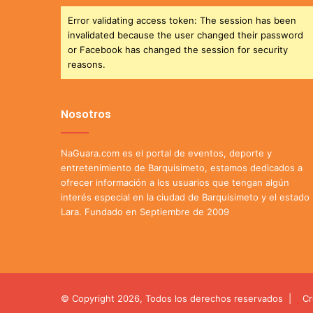
Error validating access token: The session has been
invalidated because the user changed their password
or Facebook has changed the session for security
reasons.
Nosotros
NaGuara.com es el portal de eventos, deporte y
entretenimiento de Barquisimeto, estamos dedicados a
ofrecer información a los usuarios que tengan algún
interés especial en la ciudad de Barquisimeto y el estado
Lara. Fundado en Septiembre de 2009
© Copyright 2026, Todos los derechos reservados |
Cr