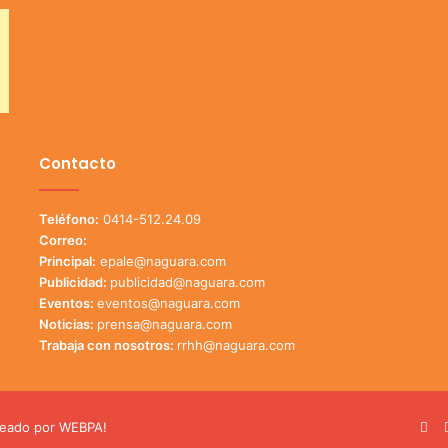
Contacto
Teléfono:
0414-512.24.09
Correo:
Principal:
epale@naguara.com
Publicidad:
publicidad@naguara.com
Eventos:
eventos@naguara.com
Noticias:
prensa@naguara.com
Trabaja con nosotros:
rrhh@naguara.com
eado por
WEBPA!
Fa