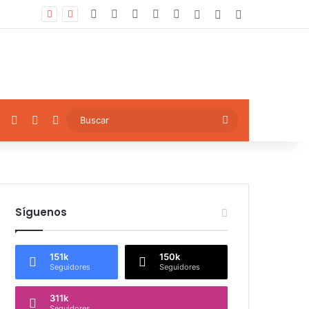
Facebook
X
YouTube
Instagram
TikTok
Log In
Artículo aleatori
Sidebar
ok
YouTube
Instagram
TikTok
Artículo aleatorio
Buscar
Síguenos
151k
150k
Seguidores
Seguidores
311k
Seguidores