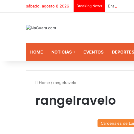
sábado, agosto 8 2026
Breaking News
Entrega equip
HOME
NOTICIAS
EVENTOS
DEPORTE
Home
/
rangelravelo
rangelravelo
Cardenales de La