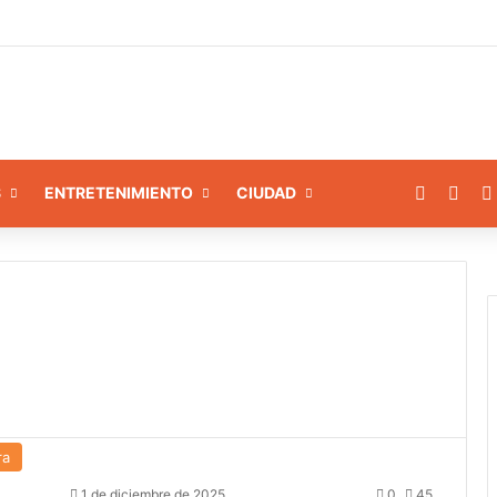
amiento a 8 instituciones educativas en Tamaca
Facebo
X
S
ENTRETENIMIENTO
CIUDAD
ra
1 de diciembre de 2025
0
45