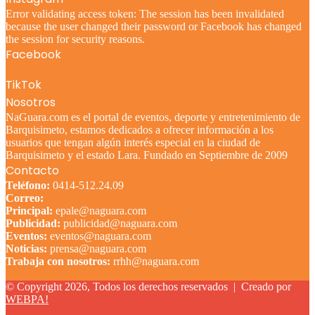
Error validating access token: The session has been invalidated
because the user changed their password or Facebook has changed
the session for security reasons.
Facebook
TikTok
Nosotros
NaGuara.com es el portal de eventos, deporte y entretenimiento de
Barquisimeto, estamos dedicados a ofrecer información a los
usuarios que tengan algún interés especial en la ciudad de
Barquisimeto y el estado Lara. Fundado en Septiembre de 2009
Contacto
Teléfono:
0414-512.24.09
Correo:
Principal:
epale@naguara.com
Publicidad:
publicidad@naguara.com
Eventos:
eventos@naguara.com
Noticias:
prensa@naguara.com
Trabaja con nosotros:
rrhh@naguara.com
© Copyright 2026, Todos los derechos reservados |
Creado por
WEBPA!