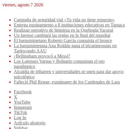
viernes, agosto 7 2026
Breaking News
Campaña de seguridad vial «Tu vida no tiene repuesto»
Entrega equipamiento a 8 instituciones educativas en Tamaca
Realizan operativo de limpieza en la Quebrada Yacural
Un larense cambiará las reglas en la final del mundial
El barquisimetano Roberto García conquista el bronce
La barquisimetana Ana Roldán gana el tricampeonato en
Taekwondo AAU
¿Bellingham provocó a Messi?
Los Larenses Vargas y Belisario conquistan el oro
paralímpico
Alcaldía de iribarren y universidades se unen para dar apoyo
psicológico
Falleció Phil Regan, exmánager de los Cardenales de Lara
Facebook
X
YouTube
Instagram
TikTok
Log In
Artículo aleatorio
Sidebar