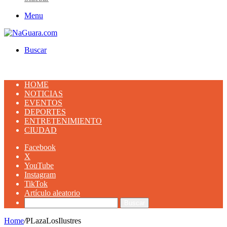
Menu
Buscar
HOME
NOTICIAS
EVENTOS
DEPORTES
ENTRETENIMIENTO
CIUDAD
Facebook
X
YouTube
Instagram
TikTok
Artículo aleatorio
Buscar
Home
/
PLazaLosIlustres