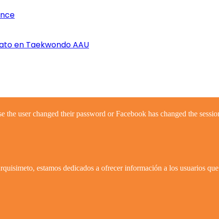
once
nato en Taekwondo AAU
se the user changed their password or Facebook has changed the session
quisimeto, estamos dedicados a ofrecer información a los usuarios que 