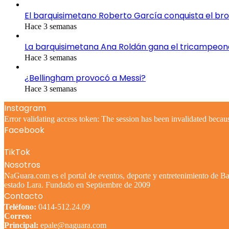
El barquisimetano Roberto García conquista el br
Hace 3 semanas
La barquisimetana Ana Roldán gana el tricampeo
Hace 3 semanas
¿Bellingham provocó a Messi?
Hace 3 semanas
Instagram
Error validating access token: The session has been invalidated becau
Facebook
TikTok
Nosotros
NaGuara.com es el portal de eventos, deporte y entretenimiento de Bar
estado Lara. Fundado en Septiembre de 2009
Contacto
Teléfono:
0414-512.24.09
Correo:
Principal:
epale@naguara.com