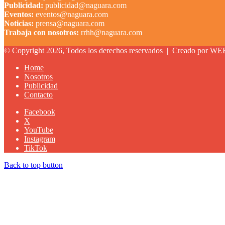
Publicidad:
publicidad@naguara.com
Eventos:
eventos@naguara.com
Noticias:
prensa@naguara.com
Trabaja con nosotros:
rrhh@naguara.com
© Copyright 2026, Todos los derechos reservados |
Creado por
WE
Home
Nosotros
Publicidad
Contacto
Facebook
X
YouTube
Instagram
TikTok
Back to top button