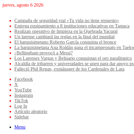
jueves, agosto 6 2026
Breaking News
Campaña de seguridad vial «Tu vida no tiene repuesto»
Entrega equipamiento a 8 instituciones educativas en Tamaca
Realizan operativo de limpieza en la Quebrada Yacural
Un larense cambiará las reglas en la final del mundial
El barquisimetano Roberto García conquista el bronce
La barquisimetana Ana Roldán gana el tricampeonato en Ta
¿Bellingham provocó a Messi?
Los Larenses Vargas y Belisario conquistan el oro paralímpico
Alcaldía de iribarren y universidades se unen para dar apoyo ps
Falleció Phil Regan, exmánager de los Cardenales de Lara
Facebook
X
YouTube
Instagram
TikTok
Log In
Artículo aleatorio
Sidebar
Menu