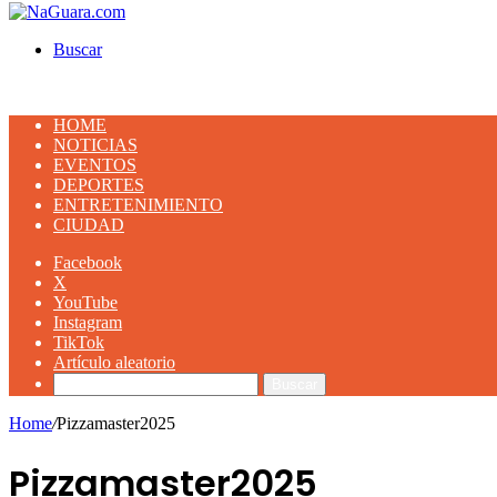
Buscar
HOME
NOTICIAS
EVENTOS
DEPORTES
ENTRETENIMIENTO
CIUDAD
Facebook
X
YouTube
Instagram
TikTok
Artículo aleatorio
Buscar
Home
/
Pizzamaster2025
Pizzamaster2025