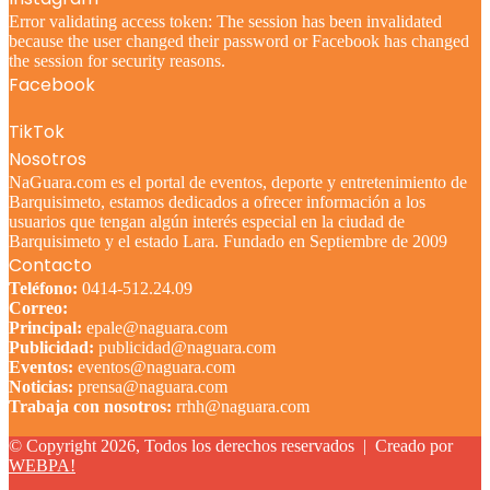
Error validating access token: The session has been invalidated
because the user changed their password or Facebook has changed
the session for security reasons.
Facebook
TikTok
Nosotros
NaGuara.com es el portal de eventos, deporte y entretenimiento de
Barquisimeto, estamos dedicados a ofrecer información a los
usuarios que tengan algún interés especial en la ciudad de
Barquisimeto y el estado Lara. Fundado en Septiembre de 2009
Contacto
Teléfono:
0414-512.24.09
Correo:
Principal:
epale@naguara.com
Publicidad:
publicidad@naguara.com
Eventos:
eventos@naguara.com
Noticias:
prensa@naguara.com
Trabaja con nosotros:
rrhh@naguara.com
© Copyright 2026, Todos los derechos reservados |
Creado por
WEBPA!