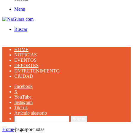
Menu
Buscar
HOME
NOTICIAS
EVENTOS
DEPORTES
ENTRETENIMIENTO
CIUDAD
Facebook
X
YouTube
Instagram
TikTok
Artículo aleatorio
Buscar
Home
/
pagosporcuotas