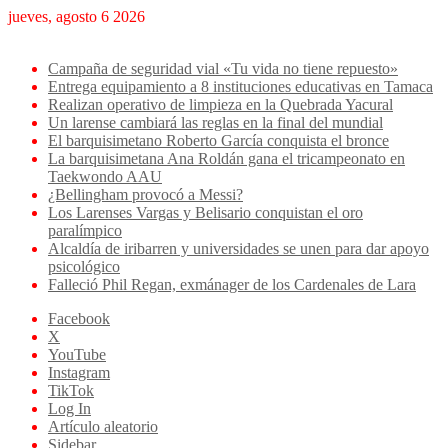
jueves, agosto 6 2026
Breaking News
Campaña de seguridad vial «Tu vida no tiene repuesto»
Entrega equipamiento a 8 instituciones educativas en Tamaca
Realizan operativo de limpieza en la Quebrada Yacural
Un larense cambiará las reglas en la final del mundial
El barquisimetano Roberto García conquista el bronce
La barquisimetana Ana Roldán gana el tricampeonato en
Taekwondo AAU
¿Bellingham provocó a Messi?
Los Larenses Vargas y Belisario conquistan el oro
paralímpico
Alcaldía de iribarren y universidades se unen para dar apoyo
psicológico
Falleció Phil Regan, exmánager de los Cardenales de Lara
Facebook
X
YouTube
Instagram
TikTok
Log In
Artículo aleatorio
Sidebar