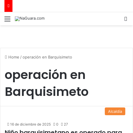
Menu
B
Home
/
operación en Barquisimeto
operación en
Barquisimeto
Alcaldía
16 de diciembre de 2025
0
27
Niño barquisimetano es operado para