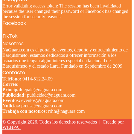
Error validating access token: The session has been invalidated
because the user changed their password or Facebook has changed
the session for security reasons.
Facebook
TikTok
Nosotros
NaGuara.com es el portal de eventos, deporte y entretenimiento de
Barquisimeto, estamos dedicados a ofrecer información a los
usuarios que tengan algún interés especial en la ciudad de
Barquisimeto y el estado Lara. Fundado en Septiembre de 2009
Contacto
Teléfono:
0414-512.24.09
Correo:
Principal:
epale@naguara.com
Publicidad:
publicidad@naguara.com
Eventos:
eventos@naguara.com
Noticias:
prensa@naguara.com
Trabaja con nosotros:
rrhh@naguara.com
© Copyright 2026, Todos los derechos reservados |
Creado por
WEBPA!