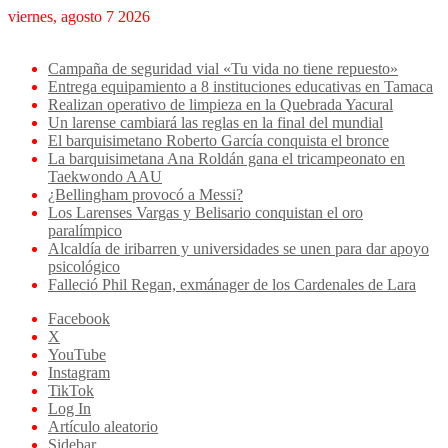
viernes, agosto 7 2026
Breaking News
Campaña de seguridad vial «Tu vida no tiene repuesto»
Entrega equipamiento a 8 instituciones educativas en Tamaca
Realizan operativo de limpieza en la Quebrada Yacural
Un larense cambiará las reglas en la final del mundial
El barquisimetano Roberto García conquista el bronce
La barquisimetana Ana Roldán gana el tricampeonato en
Taekwondo AAU
¿Bellingham provocó a Messi?
Los Larenses Vargas y Belisario conquistan el oro
paralímpico
Alcaldía de iribarren y universidades se unen para dar apoyo
psicológico
Falleció Phil Regan, exmánager de los Cardenales de Lara
Facebook
X
YouTube
Instagram
TikTok
Log In
Artículo aleatorio
Sidebar