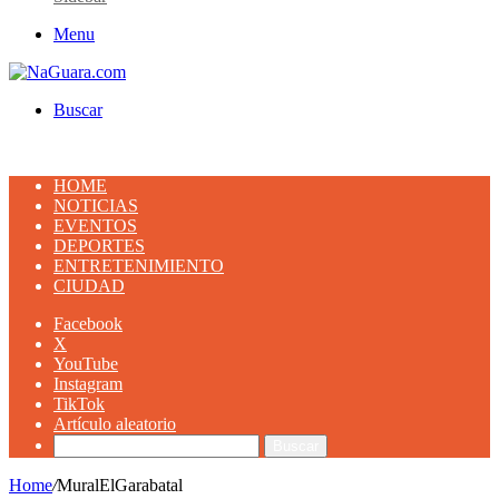
Menu
Buscar
HOME
NOTICIAS
EVENTOS
DEPORTES
ENTRETENIMIENTO
CIUDAD
Facebook
X
YouTube
Instagram
TikTok
Artículo aleatorio
Buscar
Home
/
MuralElGarabatal