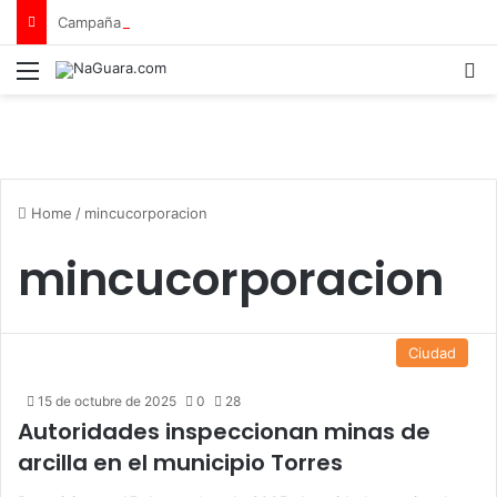
Campaña de seguridad vial «Tu vida no tiene repuesto»
Menu
B
Home
/
mincucorporacion
mincucorporacion
Ciudad
15 de octubre de 2025
0
28
Autoridades inspeccionan minas de
arcilla en el municipio Torres