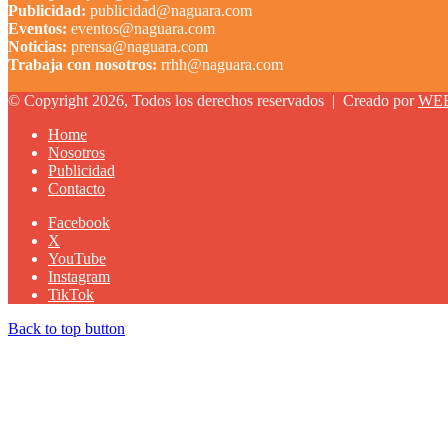
Publicidad:
publicidad@naguara.com
Eventos:
eventos@naguara.com
Noticias:
prensa@naguara.com
Trabaja con nosotros:
rrhh@naguara.com
© Copyright 2026, Todos los derechos reservados |
Creado por
WE
Home
Nosotros
Publicidad
Contacto
Facebook
X
YouTube
Instagram
TikTok
Back to top button