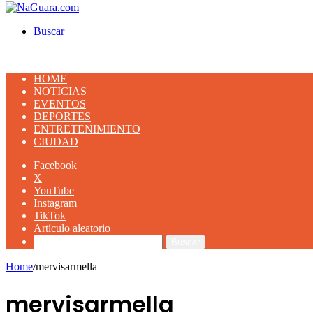
Buscar
HOME
NOTICIAS
EVENTOS
DEPORTES
ENTRETENIMIENTO
CIUDAD
Facebook
X
YouTube
Instagram
TikTok
Artículo aleatorio
Buscar
Home
/
mervisarmella
mervisarmella