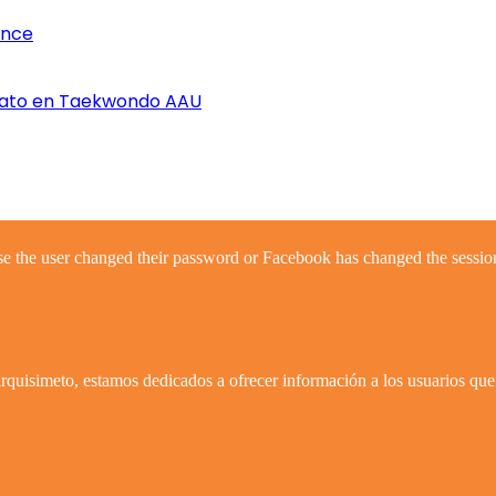
once
nato en Taekwondo AAU
se the user changed their password or Facebook has changed the session
quisimeto, estamos dedicados a ofrecer información a los usuarios que 