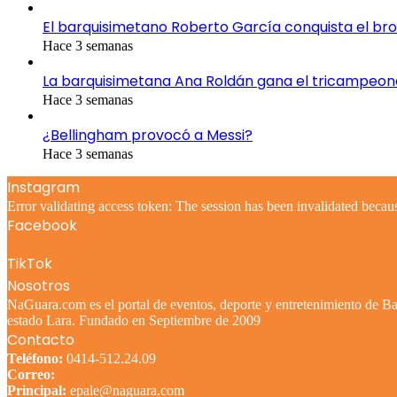
El barquisimetano Roberto García conquista el br
Hace 3 semanas
La barquisimetana Ana Roldán gana el tricampeo
Hace 3 semanas
¿Bellingham provocó a Messi?
Hace 3 semanas
Instagram
Error validating access token: The session has been invalidated becau
Facebook
TikTok
Nosotros
NaGuara.com es el portal de eventos, deporte y entretenimiento de Bar
estado Lara. Fundado en Septiembre de 2009
Contacto
Teléfono:
0414-512.24.09
Correo:
Principal:
epale@naguara.com