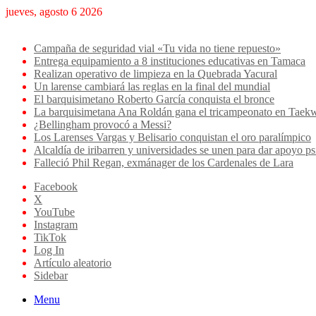
jueves, agosto 6 2026
Breaking News
Campaña de seguridad vial «Tu vida no tiene repuesto»
Entrega equipamiento a 8 instituciones educativas en Tamaca
Realizan operativo de limpieza en la Quebrada Yacural
Un larense cambiará las reglas en la final del mundial
El barquisimetano Roberto García conquista el bronce
La barquisimetana Ana Roldán gana el tricampeonato en Ta
¿Bellingham provocó a Messi?
Los Larenses Vargas y Belisario conquistan el oro paralímpico
Alcaldía de iribarren y universidades se unen para dar apoyo ps
Falleció Phil Regan, exmánager de los Cardenales de Lara
Facebook
X
YouTube
Instagram
TikTok
Log In
Artículo aleatorio
Sidebar
Menu