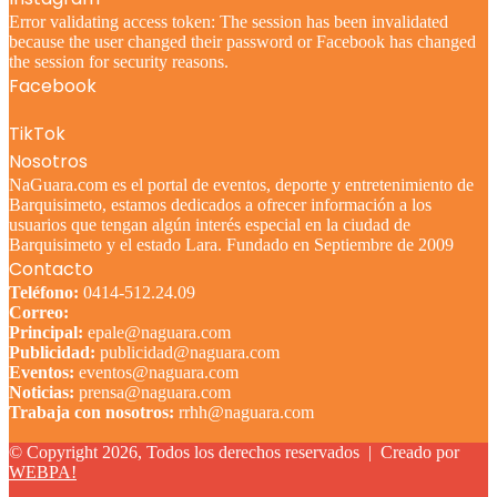
Error validating access token: The session has been invalidated
because the user changed their password or Facebook has changed
the session for security reasons.
Facebook
TikTok
Nosotros
NaGuara.com es el portal de eventos, deporte y entretenimiento de
Barquisimeto, estamos dedicados a ofrecer información a los
usuarios que tengan algún interés especial en la ciudad de
Barquisimeto y el estado Lara. Fundado en Septiembre de 2009
Contacto
Teléfono:
0414-512.24.09
Correo:
Principal:
epale@naguara.com
Publicidad:
publicidad@naguara.com
Eventos:
eventos@naguara.com
Noticias:
prensa@naguara.com
Trabaja con nosotros:
rrhh@naguara.com
© Copyright 2026, Todos los derechos reservados |
Creado por
WEBPA!