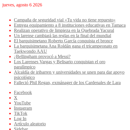
jueves, agosto 6 2026
Breaking News
Campaña de seguridad vial «Tu vida no tiene repuesto»
Entrega equipamiento a 8 instituciones educativas en Tamaca
Realizan operativo de limpieza en la Quebrada Yacural
Un larense cambiará las reglas en la final del mundial
El barquisimetano Roberto García conquista el bronce
La barquisimetana Ana Roldán gana el tricampeonato en
Taekwondo AAU
¿Bellingham provocó a Messi?
Los Larenses Vargas y Belisario conquistan el oro
paralímpico
Alcaldía de iribarren y universidades se unen para dar apoyo
psicológico
Falleció Phil Regan, exmánager de los Cardenales de Lara
Facebook
X
YouTube
Instagram
TikTok
Log In
Artículo aleatorio
Sidebar