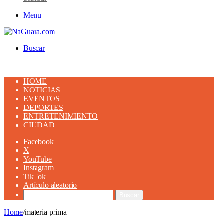
Menu
Buscar
HOME
NOTICIAS
EVENTOS
DEPORTES
ENTRETENIMIENTO
CIUDAD
Facebook
X
YouTube
Instagram
TikTok
Artículo aleatorio
Buscar
Home
/
materia prima