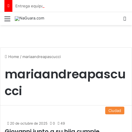
Entrega equipamiento a 8 instituciones educativas en Tamaca
Menu
B
Home
/
mariaandreapascucci
mariaandreapascu
cci
Ciudad
20 de octubre de 2025
0
49
Giovanni junto a su hija cumple