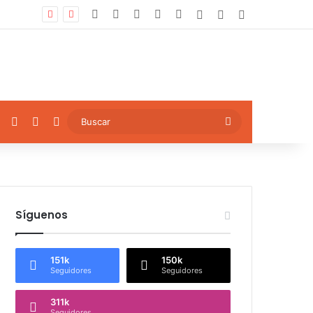
Facebook
X
YouTube
Instagram
TikTok
Log In
Artículo aleatori
Sidebar
ok
YouTube
Instagram
TikTok
Artículo aleatorio
Buscar
Síguenos
151k
150k
Seguidores
Seguidores
311k
Seguidores