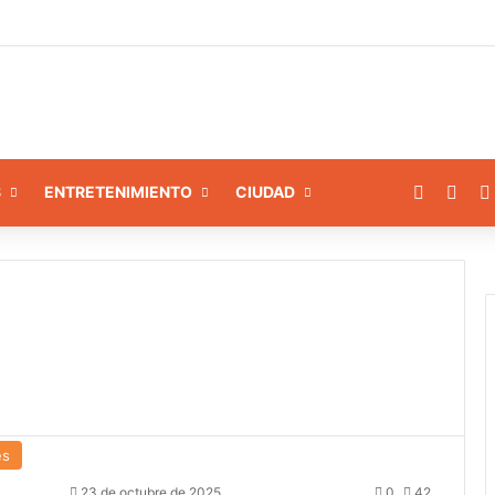
amiento a 8 instituciones educativas en Tamaca
Facebo
X
S
ENTRETENIMIENTO
CIUDAD
es
23 de octubre de 2025
0
42