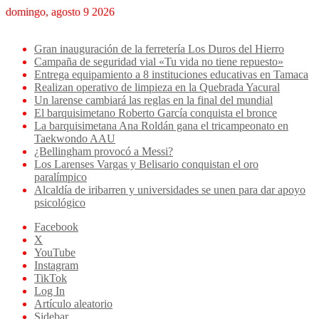
domingo, agosto 9 2026
Breaking News
Gran inauguración de la ferretería Los Duros del Hierro
Campaña de seguridad vial «Tu vida no tiene repuesto»
Entrega equipamiento a 8 instituciones educativas en Tamaca
Realizan operativo de limpieza en la Quebrada Yacural
Un larense cambiará las reglas en la final del mundial
El barquisimetano Roberto García conquista el bronce
La barquisimetana Ana Roldán gana el tricampeonato en
Taekwondo AAU
¿Bellingham provocó a Messi?
Los Larenses Vargas y Belisario conquistan el oro
paralímpico
Alcaldía de iribarren y universidades se unen para dar apoyo
psicológico
Facebook
X
YouTube
Instagram
TikTok
Log In
Artículo aleatorio
Sidebar