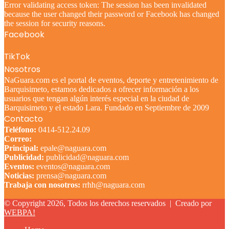
Error validating access token: The session has been invalidated
because the user changed their password or Facebook has changed
the session for security reasons.
Facebook
TikTok
Nosotros
NaGuara.com es el portal de eventos, deporte y entretenimiento de
Barquisimeto, estamos dedicados a ofrecer información a los
usuarios que tengan algún interés especial en la ciudad de
Barquisimeto y el estado Lara. Fundado en Septiembre de 2009
Contacto
Teléfono:
0414-512.24.09
Correo:
Principal:
epale@naguara.com
Publicidad:
publicidad@naguara.com
Eventos:
eventos@naguara.com
Noticias:
prensa@naguara.com
Trabaja con nosotros:
rrhh@naguara.com
© Copyright 2026, Todos los derechos reservados |
Creado por
WEBPA!