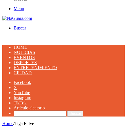
Menu
Buscar
HOME
NOTICIAS
EVENTOS
DEPORTES
ENTRETENIMIENTO
CIUDAD
Facebook
X
YouTube
Instagram
TikTok
Artículo aleatorio
Buscar
Home
/
Liga Futve